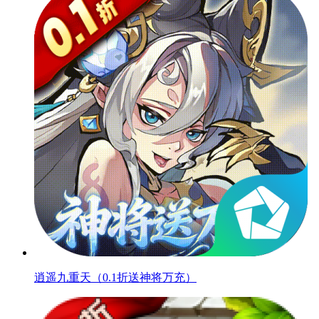
逍遥九重天（0.1折送神将万充）