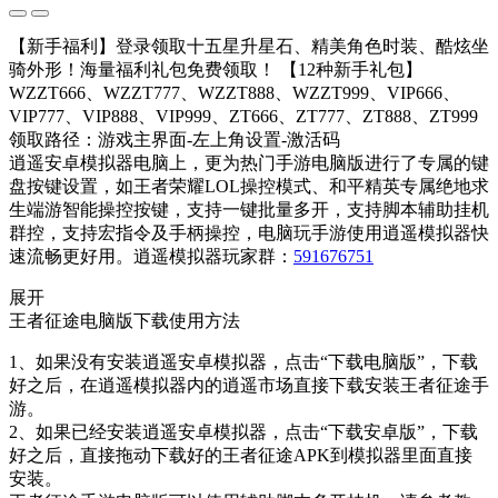
【新手福利】登录领取十五星升星石、精美角色时装、酷炫坐
骑外形！海量福利礼包免费领取！ 【12种新手礼包】
WZZT666、WZZT777、WZZT888、WZZT999、VIP666、
VIP777、VIP888、VIP999、ZT666、ZT777、ZT888、ZT999
领取路径：游戏主界面-左上角设置-激活码
逍遥安卓模拟器电脑上，更为热门手游电脑版进行了专属的键
盘按键设置，如王者荣耀LOL操控模式、和平精英专属绝地求
生端游智能操控按键，支持一键批量多开，支持脚本辅助挂机
群控，支持宏指令及手柄操控，电脑玩手游使用逍遥模拟器快
速流畅更好用。逍遥模拟器玩家群：
591676751
展开
王者征途电脑版下载使用方法
1、如果没有安装逍遥安卓模拟器，点击“下载电脑版”，下载
好之后，在逍遥模拟器内的逍遥市场直接下载安装王者征途手
游。
2、如果已经安装逍遥安卓模拟器，点击“下载安卓版”，下载
好之后，直接拖动下载好的王者征途APK到模拟器里面直接
安装。