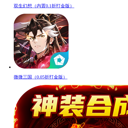
双生幻想（内置0.1折打金版）
微微三国（0.05折打金版）