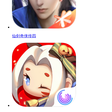
仙剑奇侠传四