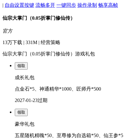
|
自由设置按键
流畅多开
一键同步
操作录制
畅享高帧
仙宗大掌门（0.05折掌门修仙传）
官方
13万下载 | 331M | 经营策略
仙宗大掌门（0.05折掌门修仙传）游戏礼包
领取
成长礼包
点金石*5、神通精华*1000、匠师丹*500
2027-01-23
过期
领取
豪华礼包
五星随机精魄*50、至尊修为自选箱*50、仙王参*5