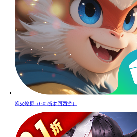
烽火燎原（0.05折梦回西游）