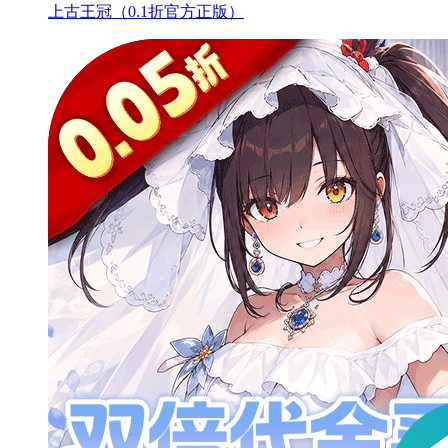
上古王冠（0.1折官方正版）