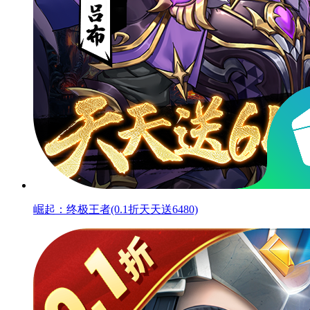
崛起：终极王者(0.1折天天送6480)