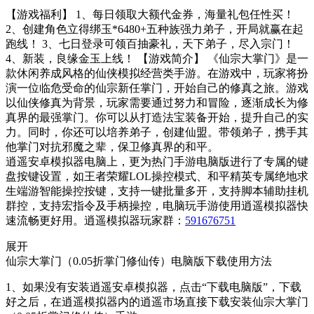
【游戏福利】 1、每日领取大额代金券，海量礼包任性买！
2、创建角色立得绑玉*6480+五种族强力弟子，开局就赢在起
跑线！ 3、七日登录可领百抽豪礼，天下弟子，尽入宗门！
4、新装，良缘金玉上线！ 【游戏简介】 《仙宗大掌门》是一
款休闲养成风格的仙侠模拟经营类手游。在游戏中，玩家将扮
演一位临危受命的仙宗新任掌门，开始自己的修真之旅。游戏
以仙侠修真为背景，玩家需要通过努力和冒险，逐渐成长为修
真界的最强掌门。你可以从打造法宝装备开始，提升自己的实
力。同时，你还可以培养弟子，创建仙盟。带领弟子，携手其
他掌门对抗邪魔之辈，保卫修真界的和平。
逍遥安卓模拟器电脑上，更为热门手游电脑版进行了专属的键
盘按键设置，如王者荣耀LOL操控模式、和平精英专属绝地求
生端游智能操控按键，支持一键批量多开，支持脚本辅助挂机
群控，支持宏指令及手柄操控，电脑玩手游使用逍遥模拟器快
速流畅更好用。逍遥模拟器玩家群：
591676751
展开
仙宗大掌门（0.05折掌门修仙传）电脑版下载使用方法
1、如果没有安装逍遥安卓模拟器，点击“下载电脑版”，下载
好之后，在逍遥模拟器内的逍遥市场直接下载安装仙宗大掌门