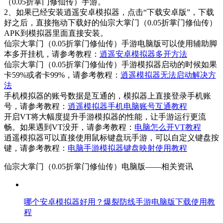
（0.05折掌门修仙传）手游。
2、如果已经安装逍遥安卓模拟器，点击“下载安卓版”，下载
好之后，直接拖动下载好的仙宗大掌门（0.05折掌门修仙传）
APK到模拟器里面直接安装。
仙宗大掌门（0.05折掌门修仙传）手游电脑版可以使用辅助脚
本多开挂机，请参考教程：
逍遥安卓模拟器多开方法
仙宗大掌门（0.05折掌门修仙传）手游模拟器启动的时候如果
卡59%或者卡99%，请参考教程：
逍遥模拟器无法启动解决方
法
手机模拟器的账号数据是互通的，模拟器上直接登录手机账
号，请参考教程：
逍遥模拟器手机电脑账号互通教程
开启VT将大幅度提升手游模拟器的性能，让手游运行更流
畅。如果遇到VT没开，请参考教程：
电脑怎么开VT教程
逍遥模拟器可以直接使用鼠标键盘玩手游，可以自定义键盘按
键，请参考教程：
电脑手游模拟器键盘映射使用教程
仙宗大掌门（0.05折掌门修仙传）电脑版——
相关资讯
哪个安卓模拟器好用？爆裂防线手游电脑版下载使用教
程