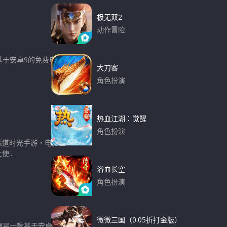
h
c
h
极无双2
f
动作冒险
o
下载
r
基于安卓9的免费电脑
:
大刀客
角色扮演
下载
热血江湖：觉醒
角色扮演
铁道时光手游，电脑上
下载
...
浴血长空
角色扮演
下载
微微三国（0.05折打金版）
器是一款基于安卓9的