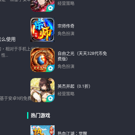
经营策略
下载
宗师传奇
角色扮演
怎么使用
下载
的，相对于手机上出道
自由之光（天天328代币免
...
费版）
角色扮演
下载
英杰并起（0.1折）
经营策略
款基于安卓9的免费电
下载
热门游戏
热血江湖：觉醒