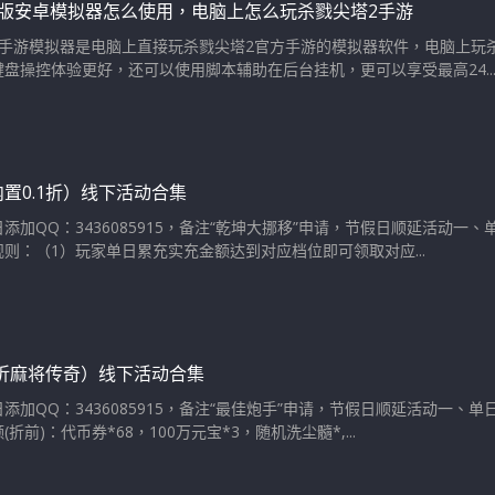
脑版安卓模拟器怎么使用，电脑上怎么玩杀戮尖塔2手游
版手游模拟器是电脑上直接玩杀戮尖塔2官方手游的模拟器软件，电脑上玩
盘操控体验更好，还可以使用脚本辅助在后台挂机，更可以享受最高24..
置0.1折）线下活动合集
添加QQ：3436085915，备注“乾坤大挪移”申请，节假日顺延活动一
则：（1）玩家单日累充实充金额达到对应档位即可领取对应...
5折麻将传奇）线下活动合集
添加QQ：3436085915，备注“最佳炮手”申请，节假日顺延活动一、
折前)：代币券*68，100万元宝*3，随机洗尘髓*,...