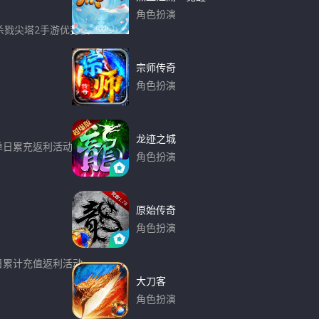
角色扮演
杀戮尖塔2手游优势很
下载
.
宗师传奇
角色扮演
下载
龙迹之城
、单日累充返利活动活动
角色扮演
下载
原始传奇
角色扮演
下载
单日累计充值返利活动
大刀客
角色扮演
下载