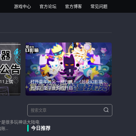
逍遥安卓模拟器
游戏中心
官方论坛
官方博客
常见问题
11上偶
打开童年的另一种方式，《超级幻影猫：
光痕》全平台预约开启！
S
S
e
e
a
个是很多玩神话大陆电
a
r
今日推荐
...
r
c