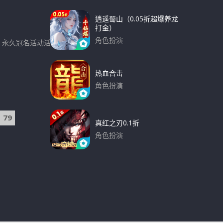
逍遥蜀山（0.05折超爆养龙
打金）
角色扮演
一、永久冠名活动活动时
下载
热血合击
角色扮演
下载
79
真红之刃0.1折
角色扮演
下载