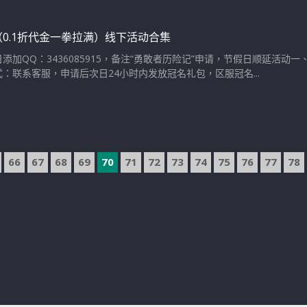
0.1折代金一拳拉满）线下活动合集
添加QQ：3436085915，备注“勇敢者历险记”申请，节假日顺延活动
：联系客服，申请后次日24小时内发放冠名礼包，区服冠名...
66
67
68
69
70
71
72
73
74
75
76
77
78