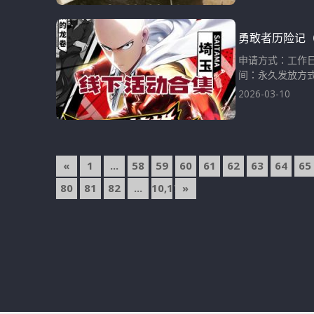
勇敢者历险记（
申请方式：工作日
间：永久发放方式
2026-03-10
文
«
1
...
58
59
60
61
62
63
64
65
章
80
81
82
...
10,173
»
導
覽