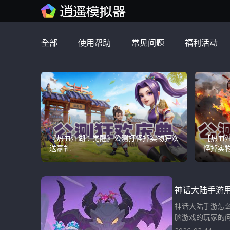
全部
使用帮助
常见问题
福利活动
《热血江湖：觉醒》公测打怪掉实物狂欢
【热血
送豪礼
怪掉实
神话大陆手游
神话大陆手游怎
脑游戏的玩家的问