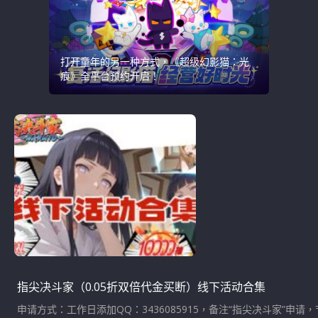
打开童年的另一种方式，《超级幻影猫：光
痕》全平台预约开启！
指尖决斗家（0.05折双倍代金买断）线下活动合集
申请方式：工作日添加QQ：3436085915，备注“指尖决斗家