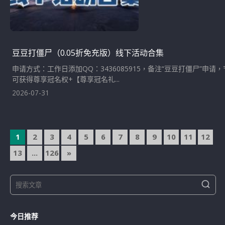
豆豆打僵尸（0.05折免充版）线下活动合集
申请方式：工作日添加QQ：3436085915，备注“豆豆打僵尸”
可获得尊享冠名权+【尊享冠名礼...
2026-07-31
文
1
2
3
4
5
6
7
8
9
10
11
12
章
13
...
126
»
導
S
覽
S
e
e
a
a
r
今日推荐
r
c