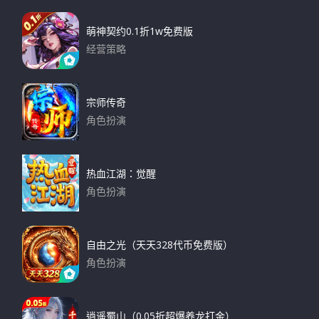
h
c
h
萌神契约0.1折1w免费版
f
经营策略
o
下载
r
:
宗师传奇
角色扮演
下载
热血江湖：觉醒
角色扮演
下载
自由之光（天天328代币免费版）
角色扮演
下载
逍遥蜀山（0.05折超爆养龙打金）