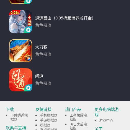
下载
逍遥蜀山（0.05折超爆养龙打金）
角色扮演
下载
大刀客
角色扮演
下载
问道
角色扮演
下载
下载
友情链接
热门产品
更多电脑端游
戏
下载逍遥模
手机模拟器
王者荣耀电
拟器
脑版
手游模拟器
游戏中心
明日之后电
模拟器
联系与支持
脑版
关于