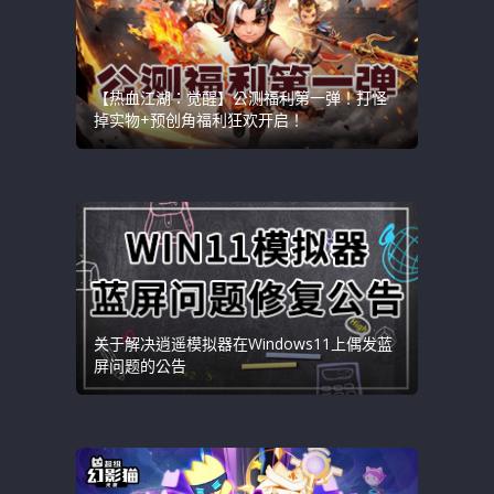
【热血江湖：觉醒】公测福利第一弹！打怪
掉实物+预创角福利狂欢开启！
关于解决逍遥模拟器在Windows11上偶发蓝
屏问题的公告