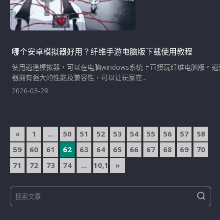
哪个安卓模拟器好用？纤维手游电脑版下载使用教程
使用逍遥模拟器，可以在电脑windows系统上直接玩纤维电脑版
器拥有强大的性能及兼容性，可以让玩家在...
2026-03-28
文
«
1
...
50
51
52
53
54
55
56
57
58
章
59
60
61
62
63
64
65
66
67
68
69
70
導
71
72
73
74
...
10,174
»
覽
S
S
e
e
a
a