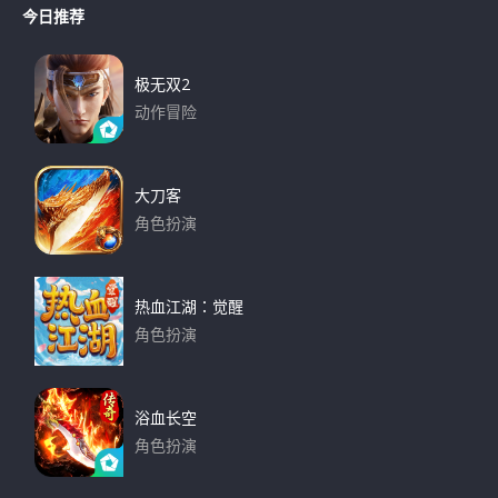
r
今日推荐
r
c
h
c
h
极无双2
f
动作冒险
o
下载
r
:
大刀客
角色扮演
下载
热血江湖：觉醒
角色扮演
下载
浴血长空
角色扮演
下载