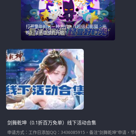
打开童年的另一种方式，《超级幻影猫：光
痕》全平台预约开启！
剑舞乾坤（0.1折百万免单）线下活动合集
申请方式：工作日添加QQ：3436085915，备注“剑舞乾坤”申