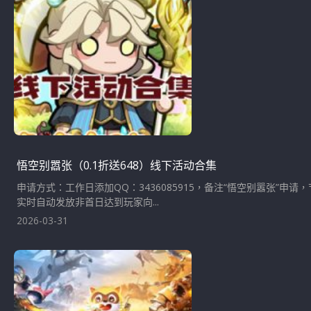
悟空别嚣张（0.1折送648）线下活动合集
申请方式：工作日添加QQ：3436085915，备注“悟空别嚣张”申
实时自动发放非首日达到玩家向...
2026-03-31