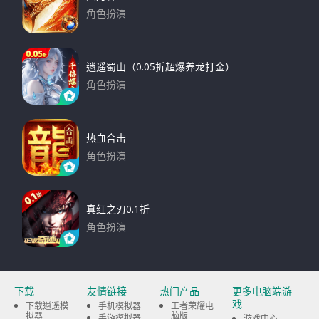
角色扮演
下载
逍遥蜀山（0.05折超爆养龙打金）
角色扮演
下载
热血合击
角色扮演
下载
真红之刃0.1折
角色扮演
下载
下载
友情链接
热门产品
更多电脑端游
戏
下载逍遥模
手机模拟器
王者荣耀电
拟器
脑版
手游模拟器
游戏中心