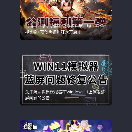
【热血江湖：觉醒】公测福利第一弹！打怪
掉实物+预创角福利狂欢开启！
关于解决逍遥模拟器在Windows11上偶发蓝
屏问题的公告