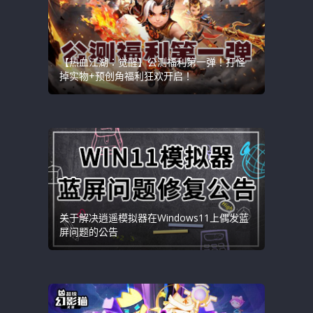
【热血江湖：觉醒】公测福利第一弹！打怪
掉实物+预创角福利狂欢开启！
关于解决逍遥模拟器在Windows11上偶发蓝
屏问题的公告