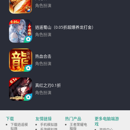
角色扮演
下载
逍遥蜀山（0.05折超爆养龙打金）
角色扮演
下载
热血合击
角色扮演
下载
真红之刃0.1折
角色扮演
下载
下载
友情链接
热门产品
更多电脑端游
戏
下载逍遥模
手机模拟器
王者荣耀电
拟器
脑版
手游模拟器
游戏中心