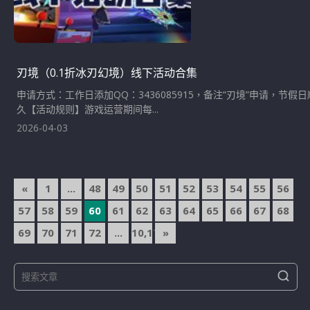
刃境（0.1折冰刃幻境）线下活动合集
申请方式：工作日添加QQ：3436085915，备注“刃境”申请，节
久【活动规则】游戏运营期间每...
2026-04-03
文
«
1
...
48
49
50
51
52
53
54
55
56
章
57
58
59
60
61
62
63
64
65
66
67
68
導
69
70
71
72
...
10,174
»
覽
S
S
e
e
a
a