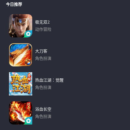
r
今日推荐
r
c
h
c
h
极无双2
f
动作冒险
o
下载
r
:
大刀客
角色扮演
下载
热血江湖：觉醒
角色扮演
下载
浴血长空
角色扮演
下载