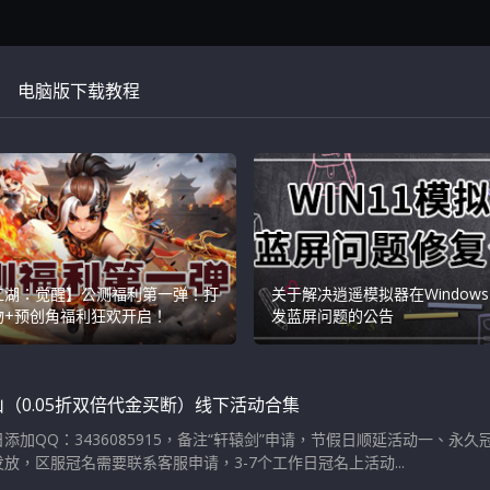
电脑版下载教程
江湖：觉醒】公测福利第一弹！打
关于解决逍遥模拟器在Windows
物+预创角福利狂欢开启！
发蓝屏问题的公告
（0.05折双倍代金买断）线下活动合集
添加QQ：3436085915，备注“轩辕剑”申请，节假日顺延活动一、永
放，区服冠名需要联系客服申请，3-7个工作日冠名上活动...