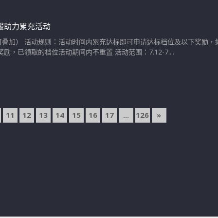
服助力累充活动
叠加） 活动规则：活动时间内累充达标即可申请达标档位及以下奖励，如
奖励，已领取的档位活动期间内不重置 活动范围：7.12-7....
11
12
13
14
15
16
17
...
126
»