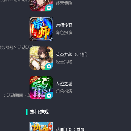
经营策略
下载
宗师传奇
角色扮演
下载
、服务器冠名活动活动内
英杰并起（0.1折）
经营策略
下载
龙迹之城
角色扮演
则】：活动期间，单日
下载
热门游戏
热血江湖：觉醒