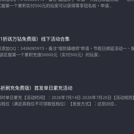
服第一个累积实付500元的玩家可以获得尊享冠名权。申请...
.1折送万钻免费版）线下活动合集
添加QQ：3436085915，备注“塔防镇魂师”申请，节假日顺延活动一
区服第一个累积充值50000元（实付500元）的玩家...
05折刷充免费版）首发单日累充活动
时单日累充【活动时间】：2026年7月14日-2026年7月20日【活动规
档位（满足高档位不可领取低档位）【发放方式】：达到对应...