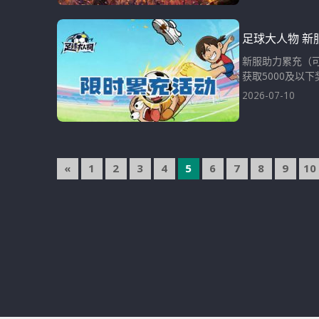
足球大人物 新
新服助力累充（可
获取5000及以下
2026-07-10
文
«
1
2
3
4
5
6
7
8
9
10
章
導
覽