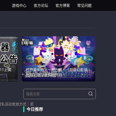
逍遥安卓模拟器
游戏中心
官方论坛
官方博客
常见问题
11上偶
打开童年的另一种方式，《超级幻影猫：
光痕》全平台预约开启！
S
S
e
e
a
久冠名活动发放方式：奖
a
r
今日推荐
r
c