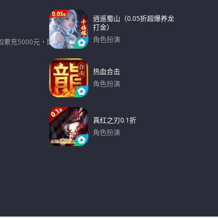
逍遥蜀山（0.05折超爆养龙
打金）
角色扮演
累充5000元，即可
下载
热血合击
角色扮演
下载
真红之刃0.1折
角色扮演
下载