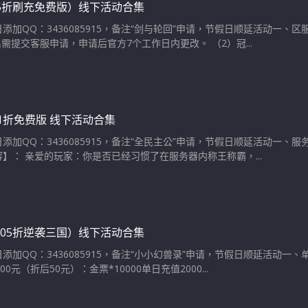
05折刷充免费版）线下活动合集
添加QQ：3436085915，备注“剑与轮回”申请，节假日顺延活动一、
名需提交客服申请，申请后官方7个工作日内更改。 （2）冠...
.1折免费版 线下活动合集
添加QQ：3436085915，备注“全民主公”申请，节假日顺延活动一、
】： 亲爱的玩家：你是否已经习惯了在服务器内称王称霸，...
.05折逆袭三国）线下活动合集
添加QQ：3436085915，备注“小小幻兽录”申请，节假日顺延活动一
0元（折后50元）：金票*10000单日充值2000...