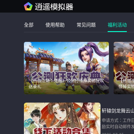
全部
使用帮助
常见问题
福利活动
《热血江湖：觉醒》公测打怪掉实物狂欢
【热血
送豪礼
怪掉实
轩辕剑龙舞云山
申请方式：工作日
励实时自动邮件发