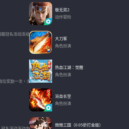
h
c
h
极无双2
f
动作冒险
o
下载
r
、霸服冠名活动活动规
:
大刀客
角色扮演
下载
热血江湖：觉醒
角色扮演
档位奖励一次，次日0
下载
浴血长空
角色扮演
下载
微微三国（0.05折打金版）
永久冠名活动活动内容：