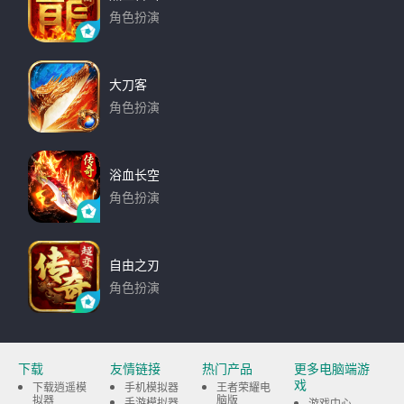
角色扮演
下载
大刀客
角色扮演
下载
浴血长空
角色扮演
下载
自由之刃
角色扮演
下载
下载
友情链接
热门产品
更多电脑端游
戏
下载逍遥模
手机模拟器
王者荣耀电
拟器
脑版
手游模拟器
游戏中心