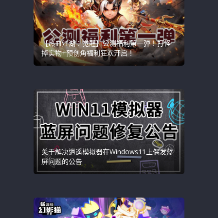
【热血江湖：觉醒】公测福利第一弹！打怪
掉实物+预创角福利狂欢开启！
关于解决逍遥模拟器在Windows11上偶发蓝
屏问题的公告