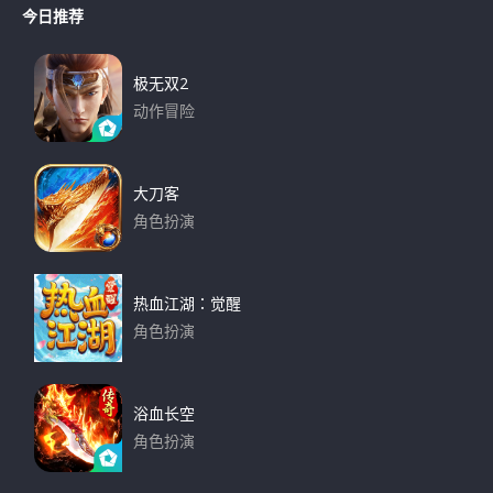
r
今日推荐
r
c
h
c
h
极无双2
f
动作冒险
o
下载
r
:
大刀客
角色扮演
下载
热血江湖：觉醒
角色扮演
下载
浴血长空
角色扮演
下载