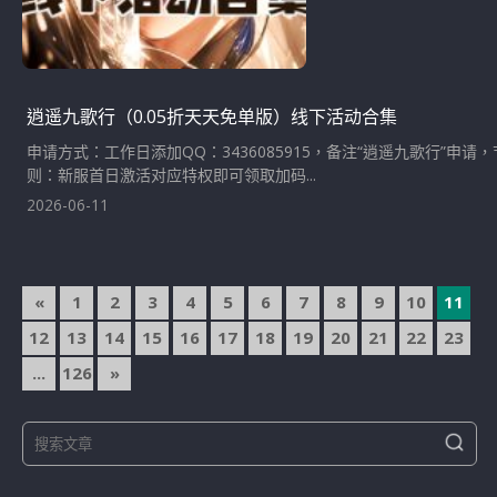
逍遥九歌行（0.05折天天免单版）线下活动合集
申请方式：工作日添加QQ：3436085915，备注“逍遥九歌行”
则：新服首日激活对应特权即可领取加码...
2026-06-11
文
«
1
2
3
4
5
6
7
8
9
10
11
章
12
13
14
15
16
17
18
19
20
21
22
23
導
...
126
»
覽
S
S
e
e
a
a