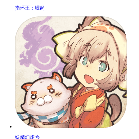
指环王：崛起
妖精幻想乡