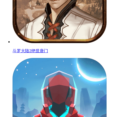
斗罗大陆2绝世唐门