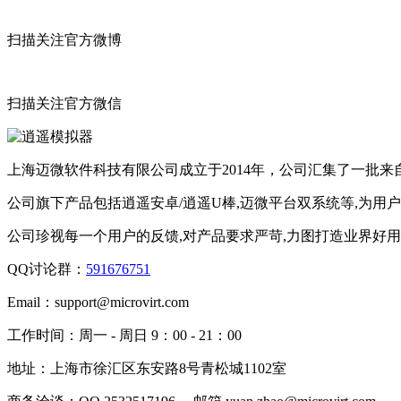
扫描关注官方微博
扫描关注官方微信
上海迈微软件科技有限公司成立于2014年，公司汇集了一批
公司旗下产品包括逍遥安卓/逍遥U棒,迈微平台双系统等,为用
公司珍视每一个用户的反馈,对产品要求严苛,力图打造业界好
QQ讨论群：
591676751
Email：
support@microvirt.com
工作时间：
周一 - 周日 9：00 - 21：00
地址：
上海市徐汇区东安路8号青松城1102室