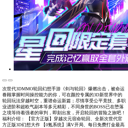
次世代3DMMO轮回幻想手游《剑与轮回》爆燃出击，被命运
眷顾掌握时间操控能力的你，可在颜控专属的3D新世界中的
轮回玩法穿越时空，重谱命运新篇；尽情享受公平竟技、多职
业进阶和超欧气副本等多元精彩，不同身世的BOSS已在堕落
之境等待着强者的审判，即刻出发，开启轮回的冒险之旅吧！
福利介绍： 【官方正版】穿越次元宿命轮回、全新次世代官
方正版3D幻想大作 【0氪系统】满V开局、每日免费打金最高