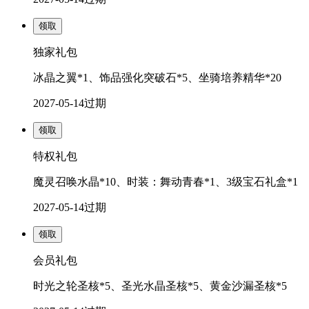
领取
独家礼包
冰晶之翼*1、饰品强化突破石*5、坐骑培养精华*20
2027-05-14
过期
领取
特权礼包
魔灵召唤水晶*10、时装：舞动青春*1、3级宝石礼盒*1
2027-05-14
过期
领取
会员礼包
时光之轮圣核*5、圣光水晶圣核*5、黄金沙漏圣核*5