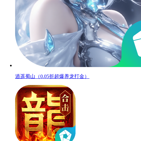
逍遥蜀山（0.05折超爆养龙打金）