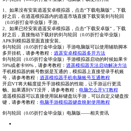
1、如果没有安装逍遥安卓模拟器，点击“下载电脑版”，下载
好之后，在逍遥模拟器内的逍遥市场直接下载安装剑与轮回
（0.05折打金毕业版）手游。
2、如果已经安装逍遥安卓模拟器，点击“下载安卓版”，下载
好之后，直接拖动下载好的剑与轮回（0.05折打金毕业版）
APK到模拟器里面直接安装。
剑与轮回（0.05折打金毕业版）手游电脑版可以使用辅助脚本
多开挂机，请参考教程：
逍遥安卓模拟器多开方法
剑与轮回（0.05折打金毕业版）手游模拟器启动的时候如果卡
59%或者卡99%，请参考教程：
逍遥模拟器无法启动解决方法
手机模拟器的账号数据是互通的，模拟器上直接登录手机账
号，请参考教程：
逍遥模拟器手机电脑账号互通教程
开启VT将大幅度提升手游模拟器的性能，让手游运行更流
畅。如果遇到VT没开，请参考教程：
电脑怎么开VT教程
逍遥模拟器可以直接使用鼠标键盘玩手游，可以自定义键盘按
键，请参考教程：
电脑手游模拟器键盘映射使用教程
剑与轮回（0.05折打金毕业版）电脑版——
相关资讯