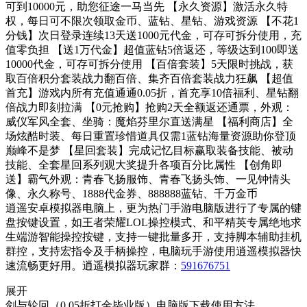
可到10000元，助您征途一马当先 【永久资源】激活永久特
权，每日可不限次领取金币、蓝钻、星钻、游戏资源 【不花1
分钱】次日登录连续13天送1000元代金，可存可拆分使用，充
值零负担 【送1万代金】超值蓝钻5倍返还，等级达到100即送
10000代金，可存可拆分使用 【百倍套装】5天限时挑战，获
取百倍积分套装战力翻百倍、集齐百倍套装战力狂飙 【超值
首充】游戏内所有充值通通0.05折，首充享10倍福利、星钻翻
倍战力即刻拉满 【0元抢购】抢购2天全额返还通票，外观：
威仪军风全套、坐骑：魔焰芬里尔直送满星 【福利商店】全
场炫酷时装、每日重置珍惜道具仅需1蓝钻海量资源助你登顶
巅峰不是梦 【星回套装】完成记忆目标赢取装备技能、被动
技能、全套星回系列观大奖提升各项百分比属性 【创角即
送】霸气外观：青春飞扬服饰、青春飞扬头饰、一见钟情头
像、永久称号、1888代金券、888888蓝钻、千万金币
逍遥安卓模拟器电脑上，更为热门手游电脑版进行了专属的键
盘按键设置，如王者荣耀LOL操控模式、和平精英专属绝地求
生端游智能操控按键，支持一键批量多开，支持脚本辅助挂机
群控，支持宏指令及手柄操控，电脑玩手游使用逍遥模拟器快
速流畅更好用。逍遥模拟器玩家群：
591676751
展开
剑与轮回（0.05折打金毕业版）电脑版下载使用方法