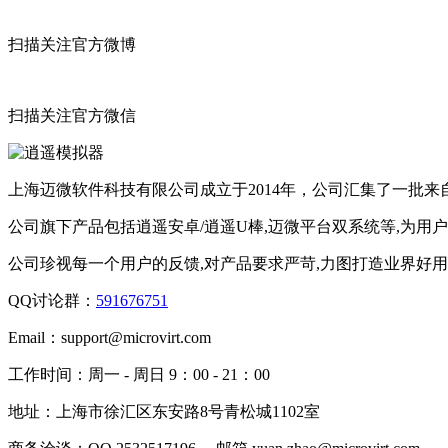
扫描关注官方微博
扫描关注官方微信
上海迈微软件科技有限公司成立于2014年，公司汇集了一批
公司旗下产品包括逍遥安卓/逍遥U棒,迈微平台双系统等,为用
公司珍视每一个用户的反馈,对产品要求严苛,力图打造业界好
QQ讨论群：
591676751
Email：
support@microvirt.com
工作时间：
周一 - 周日 9：00 - 21：00
地址：
上海市徐汇区东安路8号青松城1102室