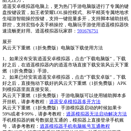
图无压力；
逍遥安卓模拟器电脑上，更为热门手游电脑版进行了专属的键
盘按键设置，如王者荣耀LOL操控模式、和平精英专属绝地求
生端游智能操控按键，支持一键批量多开，支持脚本辅助挂机
群控，支持宏指令及手柄操控，电脑玩手游使用逍遥模拟器快
速流畅更好用。逍遥模拟器玩家群：
591676751
展开
风云天下重燃（1折免费版）电脑版下载使用方法
1、如果没有安装逍遥安卓模拟器，点击“下载电脑版”，下载
好之后，在逍遥模拟器内的逍遥市场直接下载安装风云天下重
燃（1折免费版）手游。
2、如果已经安装逍遥安卓模拟器，点击“下载安卓版”，下载
好之后，直接拖动下载好的风云天下重燃（1折免费版）APK
到模拟器里面直接安装。
风云天下重燃（1折免费版）手游电脑版可以使用辅助脚本多
开挂机，请参考教程：
逍遥安卓模拟器多开方法
风云天下重燃（1折免费版）手游模拟器启动的时候如果卡
59%或者卡99%，请参考教程：
逍遥模拟器无法启动解决方法
手机模拟器的账号数据是互通的，模拟器上直接登录手机账
号，请参考教程：
逍遥模拟器手机电脑账号互通教程