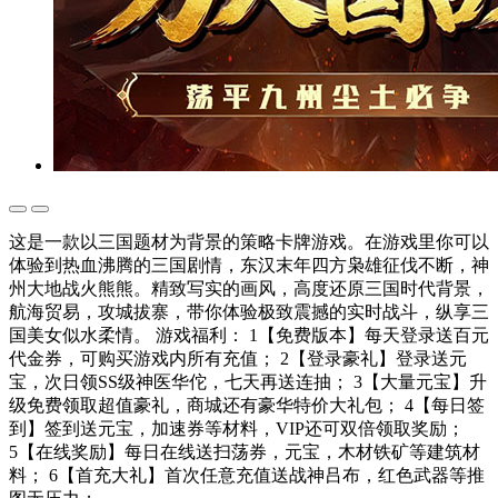
这是一款以三国题材为背景的策略卡牌游戏。在游戏里你可以
体验到热血沸腾的三国剧情，东汉末年四方枭雄征伐不断，神
州大地战火熊熊。精致写实的画风，高度还原三国时代背景，
航海贸易，攻城拔寨，带你体验极致震撼的实时战斗，纵享三
国美女似水柔情。 游戏福利： 1【免费版本】每天登录送百元
代金券，可购买游戏内所有充值； 2【登录豪礼】登录送元
宝，次日领SS级神医华佗，七天再送连抽； 3【大量元宝】升
级免费领取超值豪礼，商城还有豪华特价大礼包； 4【每日签
到】签到送元宝，加速券等材料，VIP还可双倍领取奖励；
5【在线奖励】每日在线送扫荡券，元宝，木材铁矿等建筑材
料； 6【首充大礼】首次任意充值送战神吕布，红色武器等推