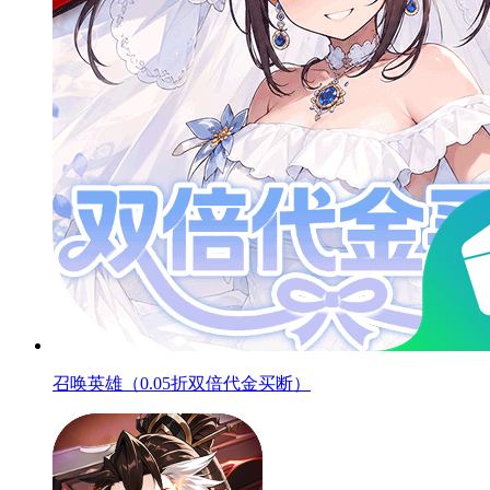
召唤英雄（0.05折双倍代金买断）