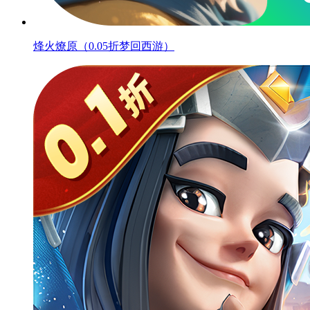
烽火燎原（0.05折梦回西游）