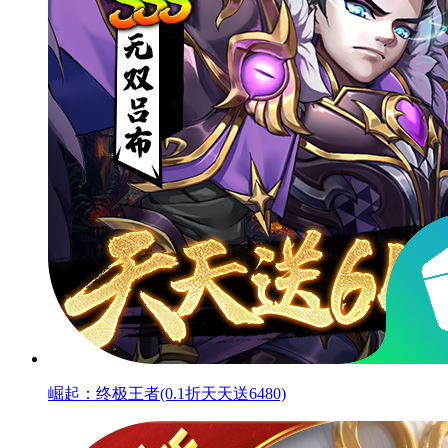
崛起：终极王者(0.1折天天送6480)