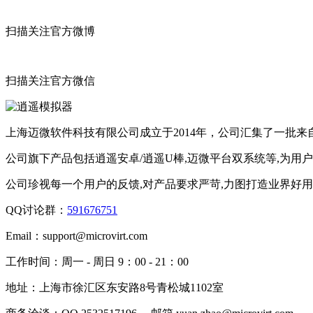
扫描关注官方微博
扫描关注官方微信
上海迈微软件科技有限公司成立于2014年，公司汇集了一批
公司旗下产品包括逍遥安卓/逍遥U棒,迈微平台双系统等,为用
公司珍视每一个用户的反馈,对产品要求严苛,力图打造业界好
QQ讨论群：
591676751
Email：
support@microvirt.com
工作时间：
周一 - 周日 9：00 - 21：00
地址：
上海市徐汇区东安路8号青松城1102室