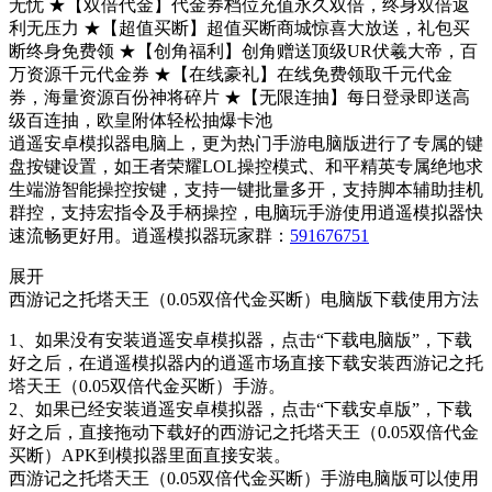
无忧 ★【双倍代金】代金券档位充值永久双倍，终身双倍返
利无压力 ★【超值买断】超值买断商城惊喜大放送，礼包买
断终身免费领 ★【创角福利】创角赠送顶级UR伏羲大帝，百
万资源千元代金券 ★【在线豪礼】在线免费领取千元代金
券，海量资源百份神将碎片 ★【无限连抽】每日登录即送高
级百连抽，欧皇附体轻松抽爆卡池
逍遥安卓模拟器电脑上，更为热门手游电脑版进行了专属的键
盘按键设置，如王者荣耀LOL操控模式、和平精英专属绝地求
生端游智能操控按键，支持一键批量多开，支持脚本辅助挂机
群控，支持宏指令及手柄操控，电脑玩手游使用逍遥模拟器快
速流畅更好用。逍遥模拟器玩家群：
591676751
展开
西游记之托塔天王（0.05双倍代金买断）电脑版下载使用方法
1、如果没有安装逍遥安卓模拟器，点击“下载电脑版”，下载
好之后，在逍遥模拟器内的逍遥市场直接下载安装西游记之托
塔天王（0.05双倍代金买断）手游。
2、如果已经安装逍遥安卓模拟器，点击“下载安卓版”，下载
好之后，直接拖动下载好的西游记之托塔天王（0.05双倍代金
买断）APK到模拟器里面直接安装。
西游记之托塔天王（0.05双倍代金买断）手游电脑版可以使用