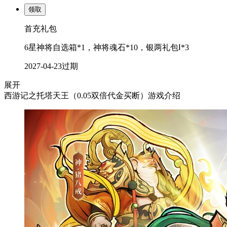
领取
首充礼包
6星神将自选箱*1，神将魂石*10，银两礼包Ⅰ*3
2027-04-23
过期
展开
西游记之托塔天王（0.05双倍代金买断）游戏介绍