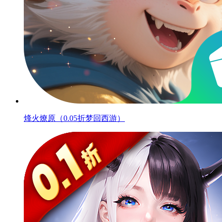
烽火燎原（0.05折梦回西游）