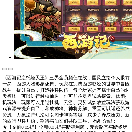
《西游记之托塔天王》三界全员颜值在线，国风立绘令人眼前
一亮，西游人物形象还原。玩家在完成西游取经的世界中冒险
战斗，提升自己，打造神将队伍。每个玩家拥有属于自己的洞
天福地，可以进行种植仙树。也可前往灵界试炼探索。休闲挂
机玩法，玩家可以用过挂机、云游、灵界试炼放置玩法获取游
戏资源来提升自己，养成神将。神将分解、重置可以返还养成
资源，万象法阵玩法可以同步神将等级，减少了养成压力。新
的西行即将开始，期待与仙友们共闯三界。 福利介绍：
★【充值0.05折】全新0.05折买断福利版，无套路真买断畅玩