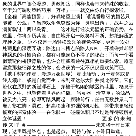
象的世界中随心漫游、勇敢闯荡，同样也会带来特殊的收获。
至于如何调动策略巧用「万相」——就交由你自行探索啦。
【全程「高能预警」，好戏轮番上演】 谁说番剧级的颜艺只
能被「旁观」？当游戏角色突然为你「灵魂出窍」、战斗之后
满屏飘过「两眼乌青」——这才是打通次元壁的正确姿势。在
这里，你将亲历其境，自由地开启一段笑料不断、超绝解压的
埋梗之旅。 这不仅是一场轻松欢乐的视觉盛宴，更是一次处
处藏趣的深度互动：路边自带槽点的路人NPC、开着饼摊却眼
神飘忽的可疑角色，都有可能身负不得了的秘密；而每一个看
似荒诞的桥段背后，也许会埋藏着通往真相的重要线索。愿意
留意那些细微之处的你，会收获的一定不仅仅是欢笑而已。
【携手契约使灵，漫游万象世界】 灵脉涌动，万千灵体或是
经人颂出、或是自觉而生，来到亚达尔大陆并就此停留。它们
蛰伏在原野的断崖浮石上、穿梭于热闹的城区街巷里，栖息于
世界之中、也塑造着世界的样貌。 当灵器「滑空匣」的源晶
被灵力点亮，你即可踏风而起，疾驰前行，任由无数胜景与千
岩万壑在脚下滑过。超高移速和超强的机动性，将带来更轻松
畅爽的探索体验——在你眼中，碰撞体积只不过是等待破解的
立体谜题！ ——————————————— 更 多 的 未 知
传 来 呼 唤 —————————————— 未来将于昨日重
现，这里既是终点，也是起点。 期待与你，在昨日重逢。