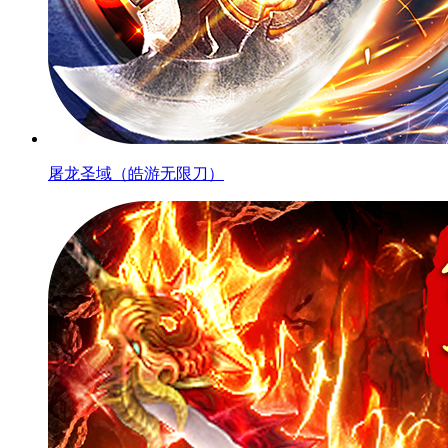
屠龙圣域（皓游无限刀）