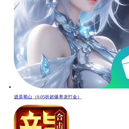
逍遥蜀山（0.05折超爆养龙打金）