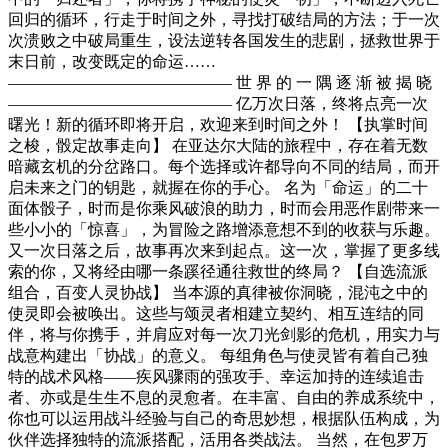
回归的循环，行走于时间之外，寻找打破结局的方法；于一次
次溃败之中破局重生，设法逆转各国发生的悲剧，拯救世界于
末日前，改变既定的命运……
—————————————— 世 界 的 一 隅 逐 渐 被 揭 晓
—————————————— 亿万次日落，终将点亮一次
曙光！新的循环即将开启，欢迎来到时间之外！ 【执掌时间
之梭，骰定故事走向】 在亚达尔大陆的旅程中，存在着无数
暗藏玄机的分岔路口。每个选择或许都导向不同的结局，而开
启未来之门的钥匙，就握在你的手心。 名为「命运」的二十
面体骰子，时而是你乘风破浪的助力，时而会用恶作剧带来一
些小小的「惊喜」，为冒险之路增添意想不到的收获与乐趣。
又一次日落之后，故事再次来到起点。这一次，掌握了更多线
索的你，又将经由哪一条蹊径通往救世的终局？ 【自选流派
组合，百变人灵协战】 当本源的真律被你洞晓，混沌之中的
使灵即会被唤出。这些与颂灵者相建立契约、相互连结的同
伴，将与你携手，并肩应对每一次刀光剑影的危机，用实力与
战意构建出「协战」的意义。 每组角色与使灵皆有着自己独
特的战术风格——疾风骤雨的强攻手、幸运加持的连续追击
者、亦或是生生不息的灵愈者。在丰富、自由的养成系统中，
你也可以运用战斗经验与自己的奇思妙想，根据队伍构成，为
伙伴选择独特的流派搭配，活用各类战法。 当然，在包罗万