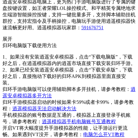
逍遥安卓模拟器电脑上，更为热门手游电脑版进行了专属的键
盘按键设置，如王者荣耀LOL操控模式、和平精英专属绝地求
生端游智能操控按键，支持一键批量多开，支持脚本辅助挂机
群控，支持宏指令及手柄操控，电脑玩手游使用逍遥模拟器快
速流畅更好用。逍遥模拟器玩家群：
591676751
展开
归环电脑版下载使用方法
1、如果没有安装逍遥安卓模拟器，点击“下载电脑版”，下载
好之后，在逍遥模拟器内的逍遥市场直接下载安装归环手游。
2、如果已经安装逍遥安卓模拟器，点击“下载安卓版”，下载
好之后，直接拖动下载好的归环APK到模拟器里面直接安
装。
归环手游电脑版可以使用辅助脚本多开挂机，请参考教程：
逍
遥安卓模拟器多开方法
归环手游模拟器启动的时候如果卡59%或者卡99%，请参考教
程：
逍遥模拟器无法启动解决方法
手机模拟器的账号数据是互通的，模拟器上直接登录手机账
号，请参考教程：
逍遥模拟器手机电脑账号互通教程
开启VT将大幅度提升手游模拟器的性能，让手游运行更流
畅。如果遇到VT没开，请参考教程：
电脑怎么开VT教程