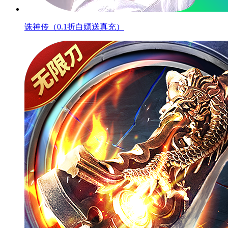
诛神传（0.1折白嫖送真充）