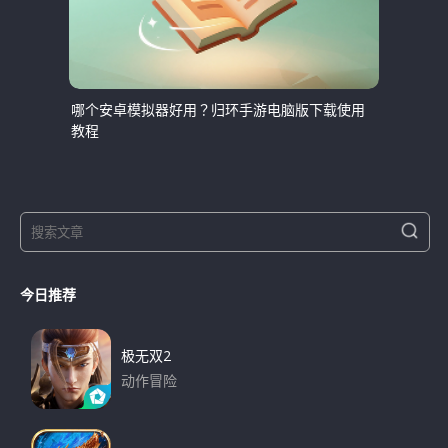
哪个安卓模拟器好用？归环手游电脑版下载使用
教程
S
S
e
e
a
a
r
今日推荐
r
c
h
c
h
极无双2
f
动作冒险
o
下载
r
: