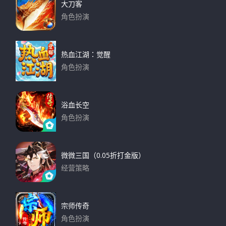
大刀客
角色扮演
下载
热血江湖：觉醒
角色扮演
下载
浴血长空
角色扮演
下载
微微三国（0.05折打金版）
经营策略
下载
宗师传奇
角色扮演