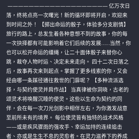
——————————————————— 亿万次日
落，终将点亮一次曙光！新的循环即将开启，欢迎来
到时间之外！ 【掷出命运的骰子，体验多分支剧情】
旅行的路上，总发生着各种意想不到的故事，你的每
一次抉择都有可能影响着它们后续的发展……当然，你
也可以松开命运的缰绳，让二十面体骰子来替你心
跳，裁夺人物时运、决定未来走向。 四十二次日落之
后，故事再次来到起点。掌握了更多线索的你，又会
经由哪一条蹊径通往救世的门扉呢？ 【多种流派选
择，与契约使灵并肩作战】 当真律被你洞晓，古老的
颂灵术将唤醒沉睡的使灵。这些以生命为契约的同
伴，会在每一次刀光剑影中相伴左右，为你激发战意
至前所未有的境界。 每位使灵皆有独特的战术风格
——或是疾风骤雨的强攻手、幸运加持的连续追击
者、亦或是生生不息的灵愈者。在灵力滋养下的养成