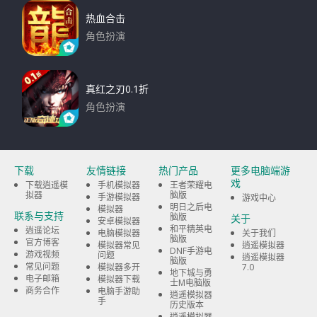
热血合击
角色扮演
下载
真红之刃0.1折
角色扮演
下载
下载
友情链接
热门产品
更多电脑端游
戏
下载逍遥模
手机模拟器
王者荣耀电
拟器
脑版
手游模拟器
游戏中心
明日之后电
模拟器
联系与支持
脑版
关于
安卓模拟器
和平精英电
逍遥论坛
电脑模拟器
关于我们
脑版
官方博客
模拟器常见
逍遥模拟器
DNF手游电
游戏视频
问题
逍遥模拟器
脑版
常见问题
模拟器多开
7.0
地下城与勇
电子邮箱
模拟器下载
士M电脑版
商务合作
电脑手游助
逍遥模拟器
手
历史版本
逍遥模拟器