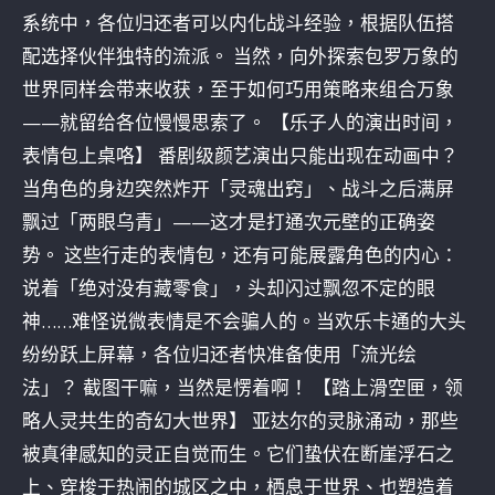
系统中，各位归还者可以内化战斗经验，根据队伍搭
配选择伙伴独特的流派。 当然，向外探索包罗万象的
世界同样会带来收获，至于如何巧用策略来组合万象
——就留给各位慢慢思索了。 【乐子人的演出时间，
表情包上桌咯】 番剧级颜艺演出只能出现在动画中？
当角色的身边突然炸开「灵魂出窍」、战斗之后满屏
飘过「两眼乌青」——这才是打通次元壁的正确姿
势。 这些行走的表情包，还有可能展露角色的内心：
说着「绝对没有藏零食」，头却闪过飘忽不定的眼
神……难怪说微表情是不会骗人的。当欢乐卡通的大头
纷纷跃上屏幕，各位归还者快准备使用「流光绘
法」？ 截图干嘛，当然是愣着啊！ 【踏上滑空匣，领
略人灵共生的奇幻大世界】 亚达尔的灵脉涌动，那些
被真律感知的灵正自觉而生。它们蛰伏在断崖浮石之
上、穿梭于热闹的城区之中，栖息于世界、也塑造着