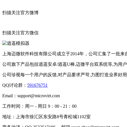
扫描关注官方微博
扫描关注官方微信
上海迈微软件科技有限公司成立于2014年，公司汇集了一批
公司旗下产品包括逍遥安卓/逍遥U棒,迈微平台双系统等,为用
公司珍视每一个用户的反馈,对产品要求严苛,力图打造业界好
QQ讨论群：
591676751
Email：
support@microvirt.com
工作时间：
周一 - 周日 9：00 - 21：00
地址：
上海市徐汇区东安路8号青松城1102室