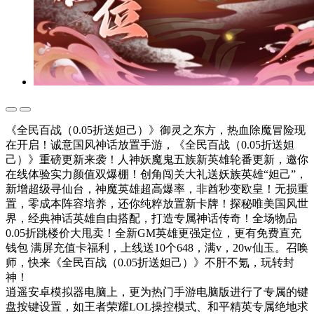
《全民百战（0.05折送妲己）》御灵之东方，热血除魔冒险现
在开启！诚意国风神话放置手游，《全民百战（0.05折送妲
己）》重磅更新来袭！人神妖魔鬼五族新英雄轮番更新，邀你
在线体验实力颜值双爆棚！创角闯关大礼送妖族英雄“妲己”，
新增超级寻仙台，神魔英雄超高爆率，非酋秒变欧皇！无损重
置，零成本阵容培养，还你纯粹放置新卡牌！探秘唯美国风世
界，经典神话英雄自由搭配，打造专属神话传奇！全场物品
0.05折跳楼价大甩卖！全新GM英雄更强定位，更有免费直充
钱包 满屏充值卡福利，上线送10个648，满v，20w仙玉。召唤
师，快来《全民百战（0.05折送妲己）》不肝不氪，玩转封
神！
逍遥安卓模拟器电脑上，更为热门手游电脑版进行了专属的键
盘按键设置，如王者荣耀LOL操控模式、和平精英专属绝地求