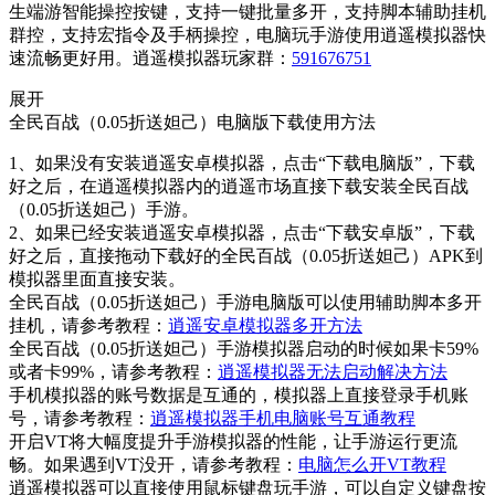
生端游智能操控按键，支持一键批量多开，支持脚本辅助挂机
群控，支持宏指令及手柄操控，电脑玩手游使用逍遥模拟器快
速流畅更好用。逍遥模拟器玩家群：
591676751
展开
全民百战（0.05折送妲己）电脑版下载使用方法
1、如果没有安装逍遥安卓模拟器，点击“下载电脑版”，下载
好之后，在逍遥模拟器内的逍遥市场直接下载安装全民百战
（0.05折送妲己）手游。
2、如果已经安装逍遥安卓模拟器，点击“下载安卓版”，下载
好之后，直接拖动下载好的全民百战（0.05折送妲己）APK到
模拟器里面直接安装。
全民百战（0.05折送妲己）手游电脑版可以使用辅助脚本多开
挂机，请参考教程：
逍遥安卓模拟器多开方法
全民百战（0.05折送妲己）手游模拟器启动的时候如果卡59%
或者卡99%，请参考教程：
逍遥模拟器无法启动解决方法
手机模拟器的账号数据是互通的，模拟器上直接登录手机账
号，请参考教程：
逍遥模拟器手机电脑账号互通教程
开启VT将大幅度提升手游模拟器的性能，让手游运行更流
畅。如果遇到VT没开，请参考教程：
电脑怎么开VT教程
逍遥模拟器可以直接使用鼠标键盘玩手游，可以自定义键盘按