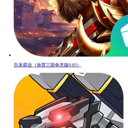
百龙霸业（放置三国免充版0.05）