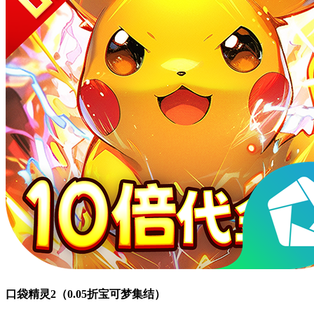
口袋精灵2（0.05折宝可梦集结）