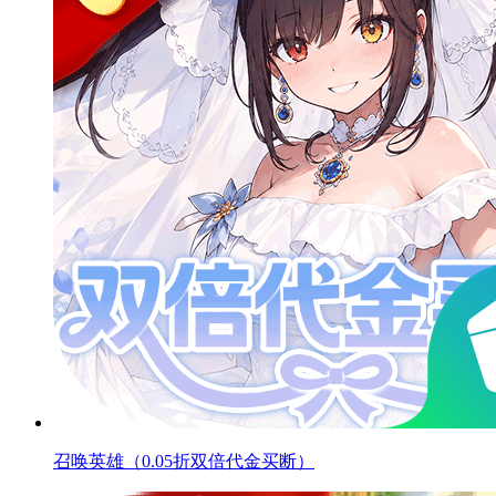
召唤英雄（0.05折双倍代金买断）