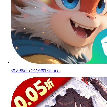
烽火燎原（0.05折梦回西游）