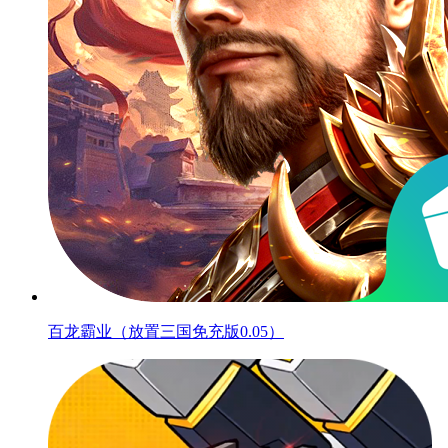
百龙霸业（放置三国免充版0.05）