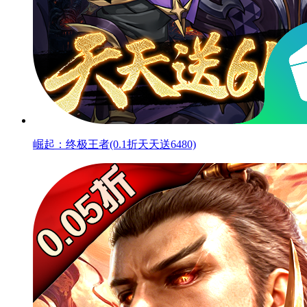
崛起：终极王者(0.1折天天送6480)