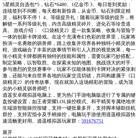
5星精灵自选包*5，钻石*6480、1亿金币 3、每日签到奖励：
连续签到不间断，每天都有新惊喜，从金币、钻石到限定精
灵，福利享不停！ 4、等级提升礼：随着玩家等级的提升，将
解锁一系列等级礼包，内含高级精灵碎片、进化石等珍贵道
具。 游戏介绍： 《口袋精灵2》是一款集策略、收集与冒险于
一体的创新卡牌游戏。在这个充满奇幻色彩的世界里，玩家将
扮演一名勇敢的驯兽师，踏上收集并培养各种独特小精灵的旅
程。游戏融合了丰富的故事情节和引人入胜的视觉效果，每一
张小精灵卡牌都拥有独特的技能和属性，需要玩家巧妙搭配，
制定策略，以智取胜。在探索未知的地图、挑战强大的对手、
参与激烈的竞技赛事中，玩家不仅能体验到卡牌对决的紧张刺
激，还能与来自世界各地的玩家交流切磋，共同构建属于《口
袋精灵2》的传奇故事。现在就加入这场精彩的冒险，成为顶
尖的小精灵驯兽师吧！
逍遥安卓模拟器电脑上，更为热门手游电脑版进行了专属的键
盘按键设置，如王者荣耀LOL操控模式、和平精英专属绝地求
生端游智能操控按键，支持一键批量多开，支持脚本辅助挂机
群控，支持宏指令及手柄操控，电脑玩手游使用逍遥模拟器快
速流畅更好用。逍遥模拟器玩家群：
591676751
展开