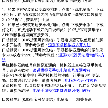
口袋精灵2（0.05折宝可梦集结）电脑版下载使用方法
1、如果没有安装逍遥安卓模拟器，点击“下载电脑版”，下载
好之后，在逍遥模拟器内的逍遥市场直接下载安装口袋精灵
2（0.05折宝可梦集结）手游。
2、如果已经安装逍遥安卓模拟器，点击“下载安卓版”，下载
好之后，直接拖动下载好的口袋精灵2（0.05折宝可梦集结）
APK到模拟器里面直接安装。
口袋精灵2（0.05折宝可梦集结）手游电脑版可以使用辅助脚
本多开挂机，请参考教程：
逍遥安卓模拟器多开方法
口袋精灵2（0.05折宝可梦集结）手游模拟器启动的时候如果
卡59%或者卡99%，请参考教程：
逍遥模拟器无法启动解决方
法
手机模拟器的账号数据是互通的，模拟器上直接登录手机账
号，请参考教程：
逍遥模拟器手机电脑账号互通教程
开启VT将大幅度提升手游模拟器的性能，让手游运行更流
畅。如果遇到VT没开，请参考教程：
电脑怎么开VT教程
逍遥模拟器可以直接使用鼠标键盘玩手游，可以自定义键盘按
键，请参考教程：
电脑手游模拟器键盘映射使用教程
口袋精灵2（0.05折宝可梦集结）电脑版——
相关资讯