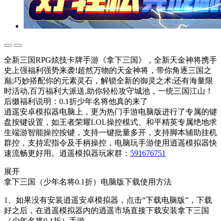
全新三国RPG炫技卡牌手游《拿下三国》，全新天金神将携手
史上强福利强势来袭!超然万物的天金神将，带你角逐三国之
巅;巧妙搭配你的元素灵石，解锁全新的御灵之术;还有海量限
时活动,百万福利大派送,助你轻松攻守城池，一统三国江山！
后缀福利说明：0.1折少年名将他真的来了
逍遥安卓模拟器电脑上，更为热门手游电脑版进行了专属的键
盘按键设置，如王者荣耀LOL操控模式、和平精英专属绝地求
生端游智能操控按键，支持一键批量多开，支持脚本辅助挂机
群控，支持宏指令及手柄操控，电脑玩手游使用逍遥模拟器快
速流畅更好用。逍遥模拟器玩家群：
591676751
展开
拿下三国（少年名将0.1折）电脑版下载使用方法
1、如果没有安装逍遥安卓模拟器，点击“下载电脑版”，下载
好之后，在逍遥模拟器内的逍遥市场直接下载安装拿下三国
（少年名将0.1折）手游。