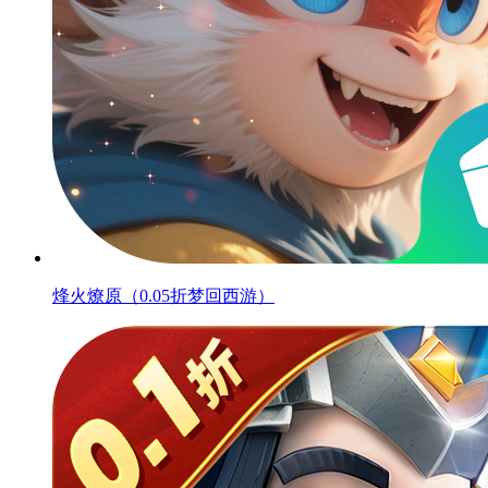
烽火燎原（0.05折梦回西游）