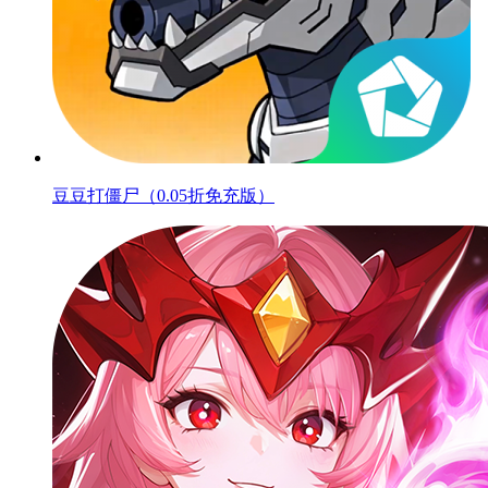
豆豆打僵尸（0.05折免充版）