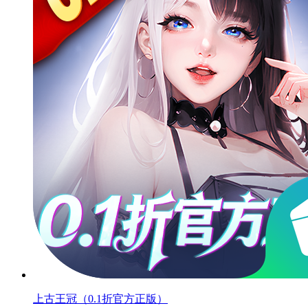
上古王冠（0.1折官方正版）