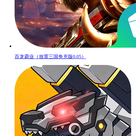
百龙霸业（放置三国免充版0.05）