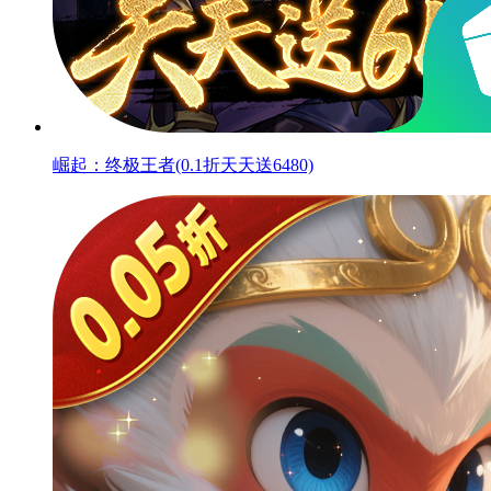
崛起：终极王者(0.1折天天送6480)