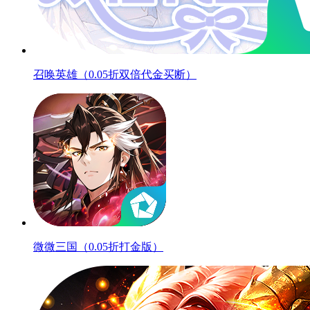
召唤英雄（0.05折双倍代金买断）
微微三国（0.05折打金版）