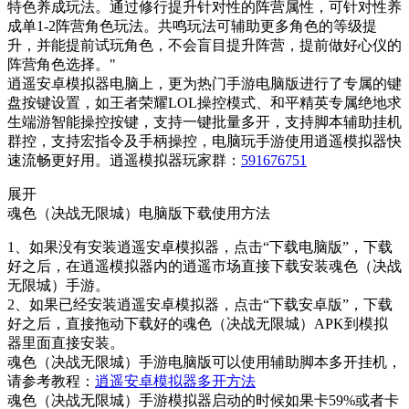
特色养成玩法。通过修行提升针对性的阵营属性，可针对性养
成单1-2阵营角色玩法。共鸣玩法可辅助更多角色的等级提
升，并能提前试玩角色，不会盲目提升阵营，提前做好心仪的
阵营角色选择。"
逍遥安卓模拟器电脑上，更为热门手游电脑版进行了专属的键
盘按键设置，如王者荣耀LOL操控模式、和平精英专属绝地求
生端游智能操控按键，支持一键批量多开，支持脚本辅助挂机
群控，支持宏指令及手柄操控，电脑玩手游使用逍遥模拟器快
速流畅更好用。逍遥模拟器玩家群：
591676751
展开
魂色（决战无限城）电脑版下载使用方法
1、如果没有安装逍遥安卓模拟器，点击“下载电脑版”，下载
好之后，在逍遥模拟器内的逍遥市场直接下载安装魂色（决战
无限城）手游。
2、如果已经安装逍遥安卓模拟器，点击“下载安卓版”，下载
好之后，直接拖动下载好的魂色（决战无限城）APK到模拟
器里面直接安装。
魂色（决战无限城）手游电脑版可以使用辅助脚本多开挂机，
请参考教程：
逍遥安卓模拟器多开方法
魂色（决战无限城）手游模拟器启动的时候如果卡59%或者卡