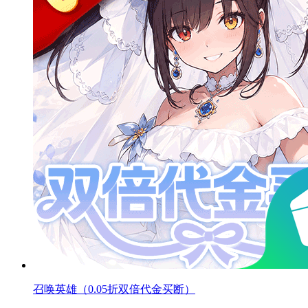
召唤英雄（0.05折双倍代金买断）