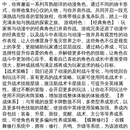
中，你将邂逅一系列耳熟能详的动漫角色。通过不同的抽卡形
式，你将收集到心仪的人物，与你并肩作战。共同开启一段充
满挑战与惊喜的冒险旅程。你将带领众多鬼杀队员，踏上一段
充满未知与挑战的探索之旅。 游戏特色： 【经典角色】：玩
家将与动漫中的经典角色们并肩作战。游戏完美还原了动漫中
的经典造型，以及战斗中表现出与动漫一致并具有观赏性的动
作表现，让人仿佛置身于鬼灭世界之中。这些角色不仅是视觉
上的享受，更能辅助玩家通过层层战役。通过精心养成，可以
选择性提升你喜爱的角色，并解锁更多特色的技能，让角色在
战斗中更加得心应手。看着自己喜欢的角色在成长中逐渐变得
强大，那种成就感与满足感将成为玩家追求的核心目标。
【战术策略】：我们还原了动漫的及时战斗变化，与传统回合
制玩法不同，富有更高的战术策略。玩家可使用同名战术卡，
提升战术技能星级，激活新战术卡星级后，可提升全英雄属
性。通过不断的冒险，会开启更多的玩法，让你在不同玩法中
使用不同的布阵策略，增加游戏整体体验的体验感受。 【养
成体系】：与常规的放置卡牌数值不同，多类型养成形式，以
及更多特色技能的搭配，使游戏中英雄使用策略加强。养成内
容包括：装备、升星、斑纹、觉醒、战术、主公等等养成系
统，可使角色有更多偏向性养成策略。 【蝶舞修行】：在蝶
舞修行系统中，拥有：修行、共鸣、升级等系统，为该游戏的