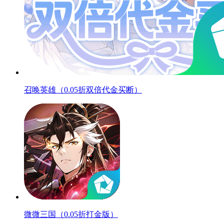
召唤英雄（0.05折双倍代金买断）
微微三国（0.05折打金版）