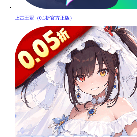
上古王冠（0.1折官方正版）