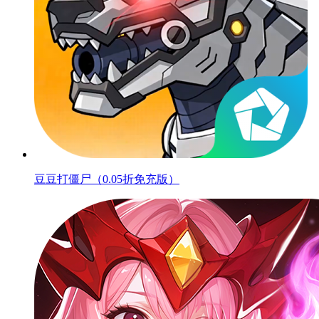
豆豆打僵尸（0.05折免充版）