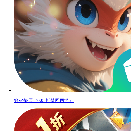
烽火燎原（0.05折梦回西游）