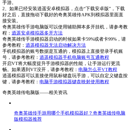
手游。
2、如果已经安装逍遥安卓模拟器，点击“下载安卓版”，下载
好之后，直接拖动下载好的奇奥英雄传APK到模拟器里面直
接安装。
奇奥英雄传手游电脑版可以使用辅助脚本多开挂机，请参考教
程：
逍遥安卓模拟器多开方法
奇奥英雄传手游模拟器启动的时候如果卡59%或者卡99%，请
参考教程：
逍遥模拟器无法启动解决方法
手机模拟器的账号数据是互通的，模拟器上直接登录手机账
号，请参考教程：
逍遥模拟器手机电脑账号互通教程
开启VT将大幅度提升手游模拟器的性能，让手游运行更流
畅。如果遇到VT没开，请参考教程：
电脑怎么开VT教程
逍遥模拟器可以直接使用鼠标键盘玩手游，可以自定义键盘按
键，请参考教程：
电脑手游模拟器键盘映射使用教程
奇奥英雄传电脑版——
相关资讯
奇奥英雄传手游用哪个手机模拟器好？奇奥英雄传电脑
版模拟器推荐