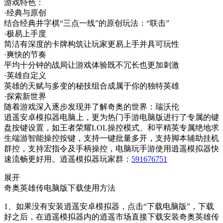
游戏特色：
·经典与原创
结合经典井字棋“三点一线”的原创玩法：“联击”
·极易上手度
简洁有深度的卡牌构筑让玩家更易上手并具可玩性
·爽快的节奏
平均十分钟的战局让游戏体验既不冗长也更加刺激
·英雄自定义
英雄的天赋与多变的秘技组合成属于你的独特英雄
·探索新世界
随着游戏深入逐步发现并了解奇奥的世界：瑞沃伦
逍遥安卓模拟器电脑上，更为热门手游电脑版进行了专属的键
盘按键设置，如王者荣耀LOL操控模式、和平精英专属绝地求
生端游智能操控按键，支持一键批量多开，支持脚本辅助挂机
群控，支持宏指令及手柄操控，电脑玩手游使用逍遥模拟器快
速流畅更好用。逍遥模拟器玩家群：
591676751
展开
奇奥英雄传电脑版下载使用方法
1、如果没有安装逍遥安卓模拟器，点击“下载电脑版”，下载
好之后，在逍遥模拟器内的逍遥市场直接下载安装奇奥英雄传