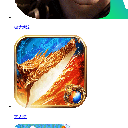
极无双2
大刀客