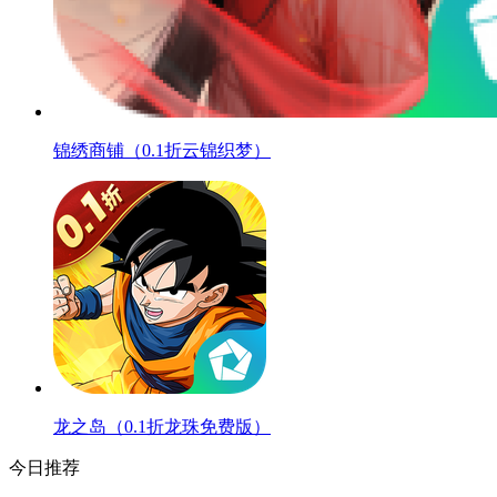
锦绣商铺（0.1折云锦织梦）
龙之岛（0.1折龙珠免费版）
今日推荐