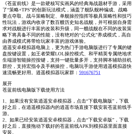
《苍蓝前线》是一款硬核写实画风的经典海战题材手游，采用
了“策略+TPS”的创新玩法模式，涵盖了舰队舰种编成、战略
要点夺取、战斗策略制定、单舰操控指挥等极具策略性和技巧
性玩法，游戏内收录了数百艘历史知名战舰，并可根据自身需
求对战舰进行丰富的改装和升级，同一艘战舰在不同的改装策
略下将具备不同的性能，没有绝对的“公式化”养成模式，高自
由养成模式将带给玩家丰富的游戏体验。
逍遥安卓模拟器电脑上，更为热门手游电脑版进行了专属的键
盘按键设置，如王者荣耀LOL操控模式、和平精英专属绝地求
生端游智能操控按键，支持一键批量多开，支持脚本辅助挂机
群控，支持宏指令及手柄操控，电脑玩手游使用逍遥模拟器快
速流畅更好用。逍遥模拟器玩家群：
591676751
展开
苍蓝前线电脑版下载使用方法
1、如果没有安装逍遥安卓模拟器，点击“下载电脑版”，下载
好之后，在逍遥模拟器内的逍遥市场直接下载安装苍蓝前线手
游。
2、如果已经安装逍遥安卓模拟器，点击“下载安卓版”，下载
好之后，直接拖动下载好的苍蓝前线APK到模拟器里面直接
安装。