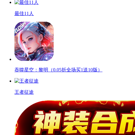
最佳11人
吞噬星空：黎明（0.05折全场买1送10版）
王者征途