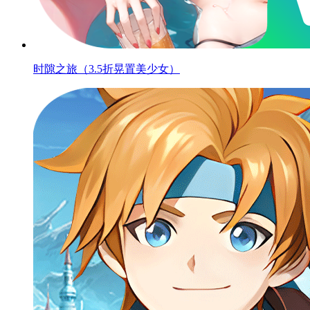
时隙之旅（3.5折晃置美少女）