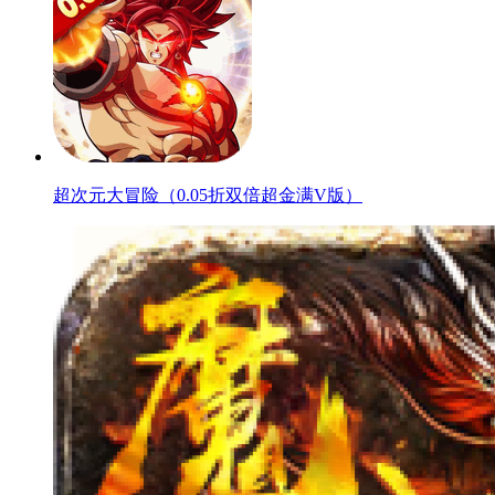
超次元大冒险（0.05折双倍超金满V版）