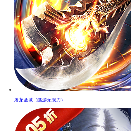
屠龙圣域（皓游无限刀）