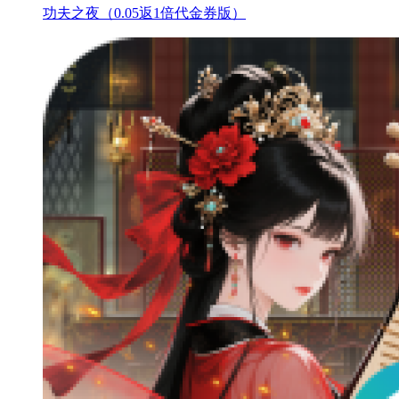
功夫之夜（0.05返1倍代金券版）