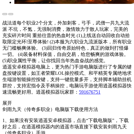
战法道每个职业2个分支，外加刺客，弓手，武僧一共九大流
派 不坑，不氪，无强制消费，激情致力于散人玩家，完美的
充实碎片时间 重拾往昔的热血时光 (1)上线送自动回收自动拾
取限定光环!至尊体验! (2)本服为六职业九流派版本，所有职业
无门槛畅爽体验。 (3)回归传奇原始特色，真正的做到打怪爆
一切。 (4)装备材料保值，自由交易，给您畅爽的游戏体验。
(5)职业属性平衡，让你找回当年热血奋战的感觉。
逍遥安卓模拟器电脑上，更为热门手游电脑版进行了专属的键
盘按键设置，如王者荣耀LOL操控模式、和平精英专属绝地求
生端游智能操控按键，支持一键批量多开，支持脚本辅助挂机
群控，支持宏指令及手柄操控，电脑玩手游使用逍遥模拟器快
速流畅更好用。逍遥模拟器玩家群：
591676751
展开
剑雨九天（传奇多职业）电脑版下载使用方法
1、如果没有安装逍遥安卓模拟器，点击“下载电脑版”，下载
好之后，在逍遥模拟器内的逍遥市场直接下载安装剑雨九天
（传奇多职业）手游。