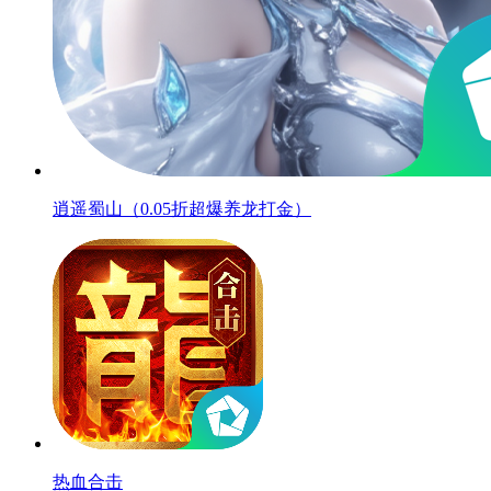
逍遥蜀山（0.05折超爆养龙打金）
热血合击