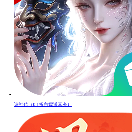
诛神传（0.1折白嫖送真充）