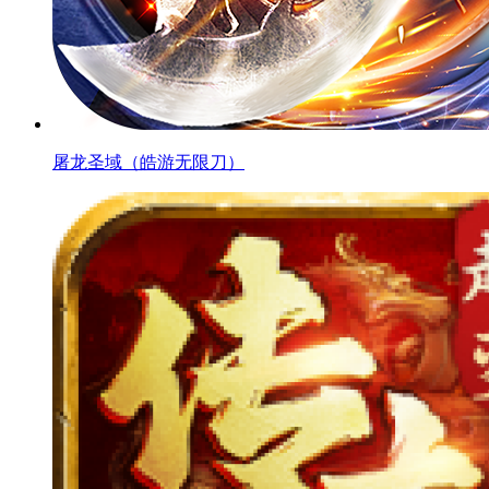
屠龙圣域（皓游无限刀）