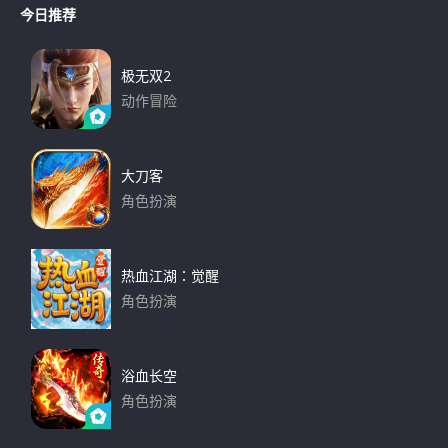
r
今日推荐
r
c
h
c
h
极无双2
f
动作冒险
o
下载
r
:
大刀客
角色扮演
下载
热血江湖：觉醒
角色扮演
下载
浴血长空
角色扮演
下载