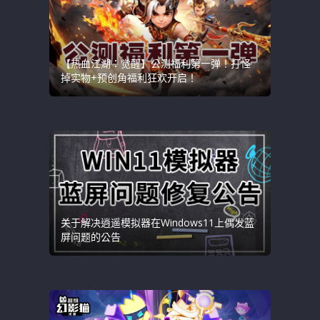
【热血江湖：觉醒】公测福利第一弹！打怪
掉实物+预创角福利狂欢开启！
关于解决逍遥模拟器在Windows11上偶发蓝
屏问题的公告