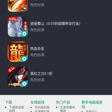
角色扮演
下载
逍遥蜀山（0.05折超爆养龙打金）
角色扮演
下载
热血合击
角色扮演
下载
真红之刃0.1折
角色扮演
下载
下载
友情链接
热门产品
更多电脑端游
戏
下载逍遥模
手机模拟器
王者荣耀电
拟器
脑版
手游模拟器
游戏中心