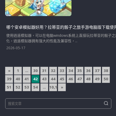
哪个安卓模拟器好用？拉蒂亚的骰子之旅手游电脑版下载使
使用逍遥模拟器，可以在电脑windows系统上直接玩拉蒂亚的骰
化，逍遥模拟器拥有强大的性能及兼容性，...
2026-05-17
文
«
1
...
30
31
32
33
34
35
36
37
38
章
39
40
41
42
43
44
45
46
47
48
49
50
導
51
52
53
54
...
10,174
»
覽
S
S
e
e
a
a