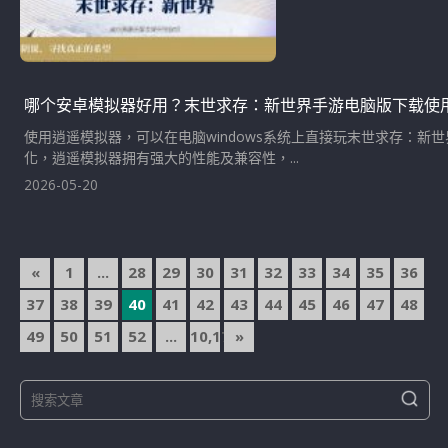
哪个安卓模拟器好用？末世求存：新世界手游电脑版下载使
使用逍遥模拟器，可以在电脑windows系统上直接玩末世求存：
化，逍遥模拟器拥有强大的性能及兼容性，...
2026-05-20
文
«
1
...
28
29
30
31
32
33
34
35
36
章
37
38
39
40
41
42
43
44
45
46
47
48
導
49
50
51
52
...
10,174
»
覽
S
S
e
e
a
a