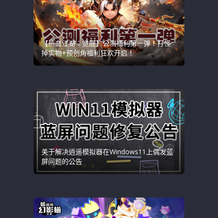
【热血江湖：觉醒】公测福利第一弹！打怪
掉实物+预创角福利狂欢开启！
关于解决逍遥模拟器在Windows11上偶发蓝
屏问题的公告