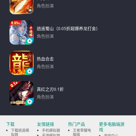
角色扮演
下载
逍遥蜀山（0.05折超爆养龙打金）
角色扮演
下载
热血合击
角色扮演
下载
真红之刃0.1折
角色扮演
下载
下载
友情链接
热门产品
更多电脑端游
戏
下载逍遥模
手机模拟器
王者荣耀电
拟器
脑版
手游模拟器
游戏中心