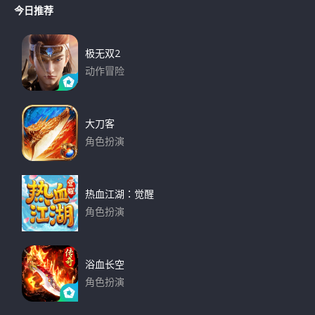
r
今日推荐
r
c
h
c
h
极无双2
f
动作冒险
o
下载
r
:
大刀客
角色扮演
下载
热血江湖：觉醒
角色扮演
下载
浴血长空
角色扮演
下载