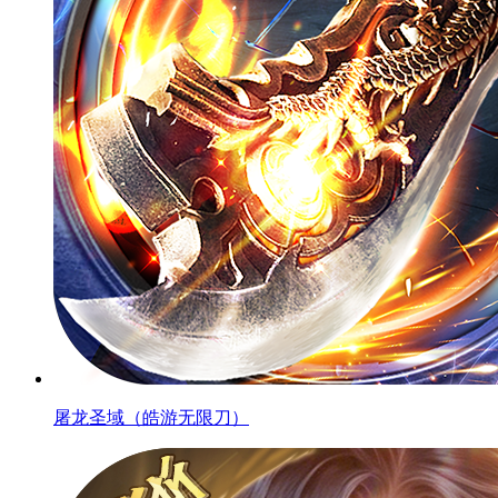
屠龙圣域（皓游无限刀）