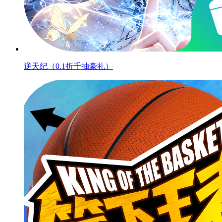
逆天纪（0.1折千抽豪礼）