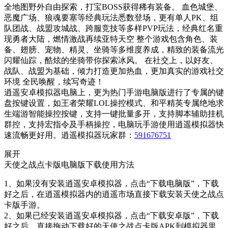
全地图野外自由探索，打宝BOSS获得稀有装备。 血色城堡、
恶魔广场、狼魂要塞等经典玩法悉数登场，更有单人PK、组
队团战、战盟攻城战、跨服竞技等多样PVP玩法，经典红名重
现勇者大陆，燃情激战再续亚特天空 整个游戏包含角色、装
备、翅膀、宠物、精灵、坐骑等多维度养成，精致的装备流光
闪耀仙踪，酷炫的坐骑带你探索冰风。 在社交上，以好友、
战队、战盟为基础，倾力打造更加热血，更加真实的游戏社交
环境 全民唤醒，续写奇迹！
逍遥安卓模拟器电脑上，更为热门手游电脑版进行了专属的键
盘按键设置，如王者荣耀LOL操控模式、和平精英专属绝地求
生端游智能操控按键，支持一键批量多开，支持脚本辅助挂机
群控，支持宏指令及手柄操控，电脑玩手游使用逍遥模拟器快
速流畅更好用。逍遥模拟器玩家群：
591676751
展开
天使之战点卡版电脑版下载使用方法
1、如果没有安装逍遥安卓模拟器，点击“下载电脑版”，下载
好之后，在逍遥模拟器内的逍遥市场直接下载安装天使之战点
卡版手游。
2、如果已经安装逍遥安卓模拟器，点击“下载安卓版”，下载
好之后，直接拖动下载好的天使之战点卡版APK到模拟器里