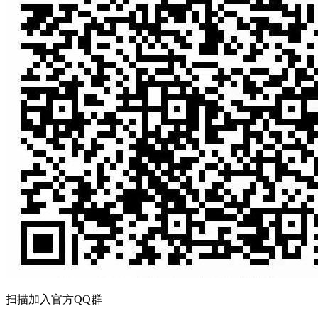
扫描加入官方QQ群