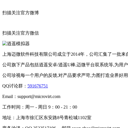
扫描关注官方微博
扫描关注官方微信
上海迈微软件科技有限公司成立于2014年，公司汇集了一批
公司旗下产品包括逍遥安卓/逍遥U棒,迈微平台双系统等,为用
公司珍视每一个用户的反馈,对产品要求严苛,力图打造业界好
QQ讨论群：
591676751
Email：
support@microvirt.com
工作时间：
周一 - 周日 9：00 - 21：00
地址：
上海市徐汇区东安路8号青松城1102室