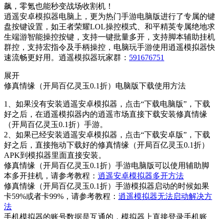
飙，零氪也能秒变战场收割机！
逍遥安卓模拟器电脑上，更为热门手游电脑版进行了专属的键
盘按键设置，如王者荣耀LOL操控模式、和平精英专属绝地求
生端游智能操控按键，支持一键批量多开，支持脚本辅助挂机
群控，支持宏指令及手柄操控，电脑玩手游使用逍遥模拟器快
速流畅更好用。逍遥模拟器玩家群：
591676751
展开
修真情缘（开局百亿灵玉0.1折）电脑版下载使用方法
1、如果没有安装逍遥安卓模拟器，点击“下载电脑版”，下载
好之后，在逍遥模拟器内的逍遥市场直接下载安装修真情缘
（开局百亿灵玉0.1折）手游。
2、如果已经安装逍遥安卓模拟器，点击“下载安卓版”，下载
好之后，直接拖动下载好的修真情缘（开局百亿灵玉0.1折）
APK到模拟器里面直接安装。
修真情缘（开局百亿灵玉0.1折）手游电脑版可以使用辅助脚
本多开挂机，请参考教程：
逍遥安卓模拟器多开方法
修真情缘（开局百亿灵玉0.1折）手游模拟器启动的时候如果
卡59%或者卡99%，请参考教程：
逍遥模拟器无法启动解决方
法
手机模拟器的账号数据是互通的，模拟器上直接登录手机账