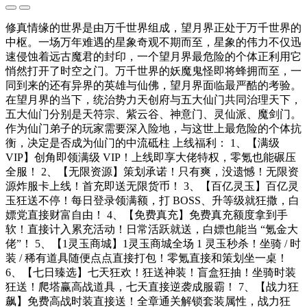
修真情缘的世界是由万千世界组成，望月界正处于万千世界的
中枢。一场万年难遇的星象奇观不期而至，星象的伟力不仅迅
速侵蚀着远古魔君的封印，一个望月界最危险的个体正利用它
悄然打开了时空之门。万千世界的妖魔鬼怪即将蜂拥而至，一
同到来的还有异界的英雄与仙佛，望月界面临最严酷的考验。
在望月界的当下，统治势力天创府与五大仙门共同治理天下，
五大仙门分别是天符宗、紫云谷、神意门、灵仙派、魔剑门。
作为仙门弟子的玩家需要深入险地，与这世上最危险的个体抗
衡，决定是否成为仙门的中流砥柱 上线福利： 1、【满级
VIP】创角即领满级 VIP！上线即享大佬特权，零氪也能碾压
全服！ 2、【无限资源】策划承诺！只有爽，没遗憾！无限资
源炸服卡上线！首充即送无限货币！ 3、【百亿灵玉】百亿灵
玉狂送不停！每日登录领满额，打 BOSS、升等级就狂撒，白
嫖党直接财富自由！ 4、【免费真充】免费真充额度拿到手
软！直接计入累充活动！日常活跃就送，白嫖也能当 “氪金大
佬”！ 5、【1灵玉商城】1灵玉商城全场 1 灵玉秒杀！坐骑 / 时
装 / 稀有道具随便点点直接打包！零氪直接和策划坐一桌！
6、【七日臻选】七天狂欢！狂送神装！盲盒狂抽！坐骑时装
狂送！爬塔赢高战道具，七天直接逆袭成服霸！ 7、【战力狂
飙】免费高战时装直接送！全章通关解锁套装属性，战力狂