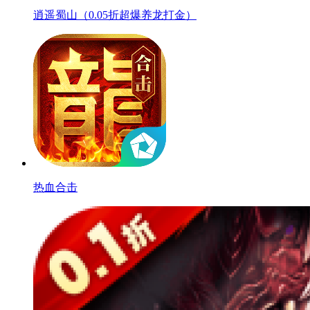
逍遥蜀山（0.05折超爆养龙打金）
热血合击