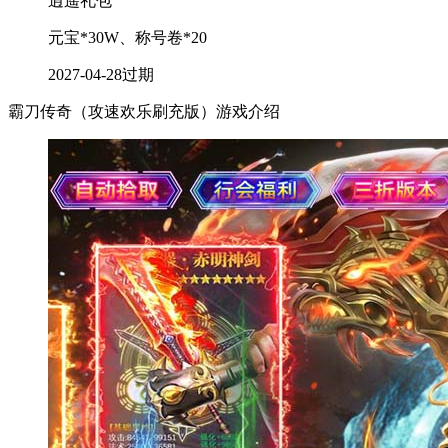
逍遥礼包
元宝*30W、称号卷*20
2027-04-28
过期
霸刀传奇（攻速欢乐刷充版）游戏介绍