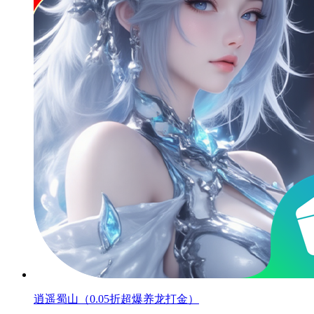
逍遥蜀山（0.05折超爆养龙打金）