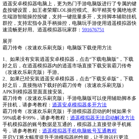
逍遥安卓模拟器电脑上，更为热门手游电脑版进行了专属的键
盘按键设置，如王者荣耀LOL操控模式、和平精英专属绝地求
生端游智能操控按键，支持一键批量多开，支持脚本辅助挂机
群控，支持宏指令及手柄操控，电脑玩手游使用逍遥模拟器快
速流畅更好用。逍遥模拟器玩家群：
591676751
展开
霸刀传奇（攻速欢乐刷充版）电脑版下载使用方法
1、如果没有安装逍遥安卓模拟器，点击“下载电脑版”，下载
好之后，在逍遥模拟器内的逍遥市场直接下载安装霸刀传奇
（攻速欢乐刷充版）手游。
2、如果已经安装逍遥安卓模拟器，点击“下载安卓版”，下载
好之后，直接拖动下载好的霸刀传奇（攻速欢乐刷充版）
APK到模拟器里面直接安装。
霸刀传奇（攻速欢乐刷充版）手游电脑版可以使用辅助脚本多
开挂机，请参考教程：
逍遥安卓模拟器多开方法
霸刀传奇（攻速欢乐刷充版）手游模拟器启动的时候如果卡
59%或者卡99%，请参考教程：
逍遥模拟器无法启动解决方法
手机模拟器的账号数据是互通的，模拟器上直接登录手机账
号，请参考教程：
逍遥模拟器手机电脑账号互通教程
开启VT将大幅度提升手游模拟器的性能，让手游运行更流