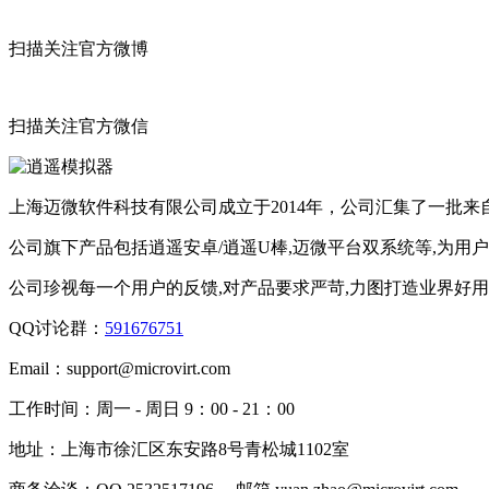
扫描关注官方微博
扫描关注官方微信
上海迈微软件科技有限公司成立于2014年，公司汇集了一批
公司旗下产品包括逍遥安卓/逍遥U棒,迈微平台双系统等,为用
公司珍视每一个用户的反馈,对产品要求严苛,力图打造业界好
QQ讨论群：
591676751
Email：
support@microvirt.com
工作时间：
周一 - 周日 9：00 - 21：00
地址：
上海市徐汇区东安路8号青松城1102室