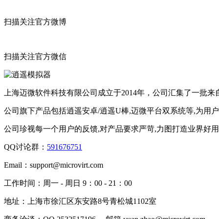
扫描关注官方微博
扫描关注官方微信
上海迈微软件科技有限公司成立于2014年，公司汇集了一批
公司旗下产品包括逍遥安卓/逍遥U棒,迈微平台双系统等,为用
公司珍视每一个用户的反馈,对产品要求严苛,力图打造业界好
QQ讨论群：
591676751
Email：
support@microvirt.com
工作时间：
周一 - 周日 9：00 - 21：00
地址：
上海市徐汇区东安路8号青松城1102室