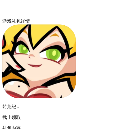
游戏礼包详情
苟荒纪 -
截止领取
礼包内容