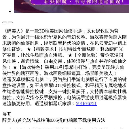
《醉美人》是一款3D唯美国风仙侠手游，以女娲救世为背
景，为你展开一幅浓郁华夏风的奇幻长卷。游戏将带你踏入隋
末唐初的仙侠乱世，经历跌宕起伏的剧情，在风云变幻中踏上
修仙征途。 ★【精致美术】技能特效华丽炫酷，释放瞬间光
芒夺目，让战斗场面热血沸腾。 ★【全新体验】带你沉浸国
风仙侠，邂逅情缘、自由交易，体验浪漫与热血并存的修仙之
旅！ ★【游戏特色】采用3D引擎精心打造，完美呈现经典仙
侠世界的瑰丽画卷。游戏画质细腻逼真，场景唯美动人！
逍遥安卓模拟器电脑上，更为热门手游电脑版进行了专属的键
盘按键设置，如王者荣耀LOL操控模式、和平精英专属绝地求
生端游智能操控按键，支持一键批量多开，支持脚本辅助挂机
群控，支持宏指令及手柄操控，电脑玩手游使用逍遥模拟器快
速流畅更好用。逍遥模拟器玩家群：
591676751
展开
醉美人(首充送斗战胜佛0.05折)电脑版下载使用方法