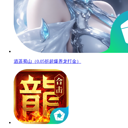
逍遥蜀山（0.05折超爆养龙打金）