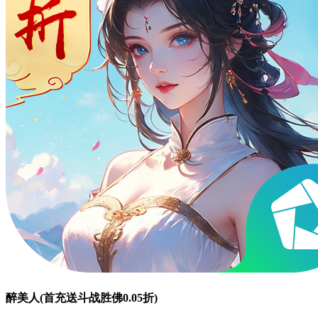
醉美人(首充送斗战胜佛0.05折)