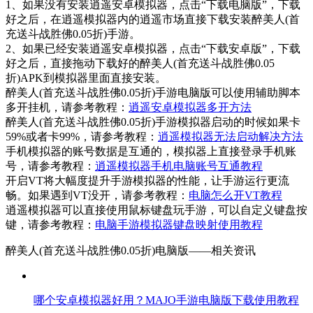
1、如果没有安装逍遥安卓模拟器，点击“下载电脑版”，下载
好之后，在逍遥模拟器内的逍遥市场直接下载安装醉美人(首
充送斗战胜佛0.05折)手游。
2、如果已经安装逍遥安卓模拟器，点击“下载安卓版”，下载
好之后，直接拖动下载好的醉美人(首充送斗战胜佛0.05
折)APK到模拟器里面直接安装。
醉美人(首充送斗战胜佛0.05折)手游电脑版可以使用辅助脚本
多开挂机，请参考教程：
逍遥安卓模拟器多开方法
醉美人(首充送斗战胜佛0.05折)手游模拟器启动的时候如果卡
59%或者卡99%，请参考教程：
逍遥模拟器无法启动解决方法
手机模拟器的账号数据是互通的，模拟器上直接登录手机账
号，请参考教程：
逍遥模拟器手机电脑账号互通教程
开启VT将大幅度提升手游模拟器的性能，让手游运行更流
畅。如果遇到VT没开，请参考教程：
电脑怎么开VT教程
逍遥模拟器可以直接使用鼠标键盘玩手游，可以自定义键盘按
键，请参考教程：
电脑手游模拟器键盘映射使用教程
醉美人(首充送斗战胜佛0.05折)电脑版——
相关资讯
哪个安卓模拟器好用？MAJO手游电脑版下载使用教程