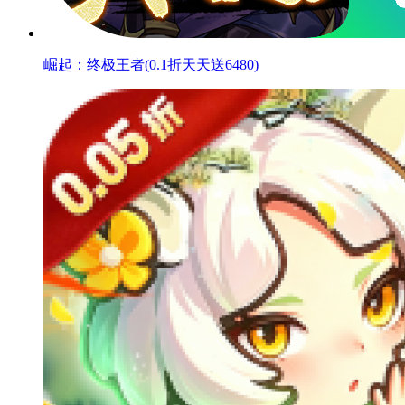
崛起：终极王者(0.1折天天送6480)