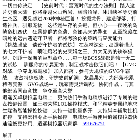
一切由你决定！ 【史前时代：蛮荒时代的生存法则】 踏入这
片史前大陆，你将穿越火山熔岩、幽暗沼泽、冰川峡谷等史前
生态区，遇见超过200种神秘巨兽！ 挖掘龙骨、建造部落、打
造神兵、驯服宠物，这些是生存的关键。但小心——夜晚的岛
屿危机四伏！狂暴兽群的突袭、突如其来的异变，甚至隐藏在
暗处的远古遗迹守卫者，都将考验你的策略与应变能力！
【挑战强敌：遗迹守护者的试炼】 在丛林深处，盘踞着强大
的七大守护者：喷吐熔岩的史莱姆之王、力大无穷的铁拳猩
猩、沉睡于深海的巨型章鱼……每一场BOSS战都是独一无二
的试炼！ 驯服你的专属宠物，制定战术击败它们吧！ 【GVG
对战：争夺龙域霸权】 加入部落，参与大规模的GVG争霸
战！ 攻占特殊板块，守护史前矿洞、龙晶巢穴，为部落积累
稀有资源；GVG战场中，玩家需灵活调配、协同作战，与其
他部落同台竞技，争夺至高荣誉！
逍遥安卓模拟器电脑上，更为热门手游电脑版进行了专属的键
盘按键设置，如王者荣耀LOL操控模式、和平精英专属绝地求
生端游智能操控按键，支持一键批量多开，支持脚本辅助挂机
群控，支持宏指令及手柄操控，电脑玩手游使用逍遥模拟器快
速流畅更好用。逍遥模拟器玩家群：
591676751
展开