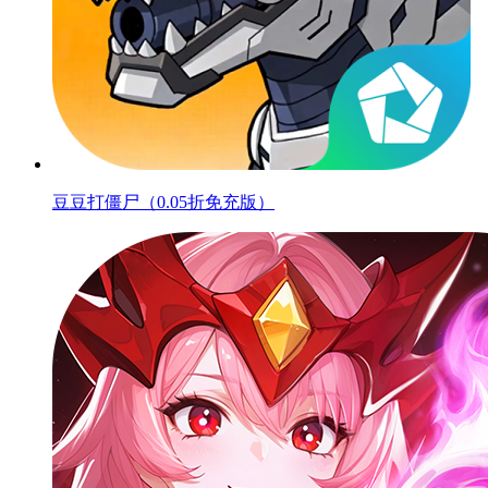
豆豆打僵尸（0.05折免充版）