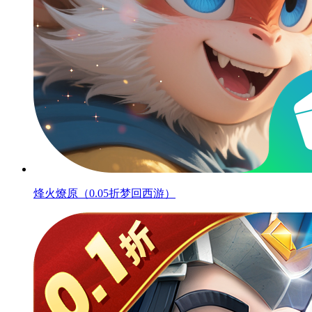
烽火燎原（0.05折梦回西游）