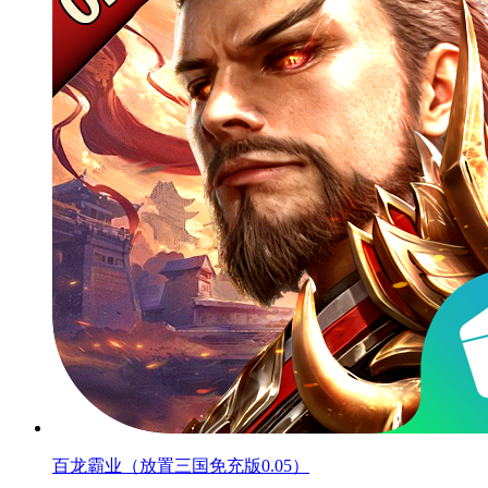
百龙霸业（放置三国免充版0.05）