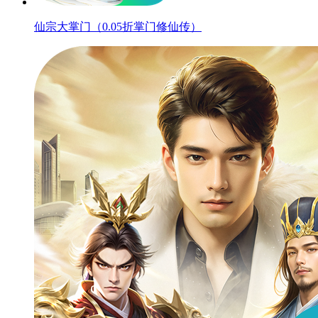
仙宗大掌门（0.05折掌门修仙传）