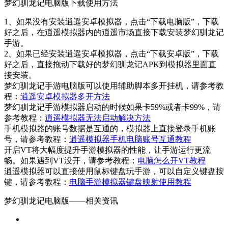
梦幻驯龙记电脑版下载使用方法
1、如果没有安装逍遥安卓模拟器，点击“下载电脑版”，下载
好之后，在逍遥模拟器内的逍遥市场直接下载安装梦幻驯龙记
手游。
2、如果已经安装逍遥安卓模拟器，点击“下载安卓版”，下载
好之后，直接拖动下载好的梦幻驯龙记APK到模拟器里面直
接安装。
梦幻驯龙记手游电脑版可以使用辅助脚本多开挂机，请参考教
程：
逍遥安卓模拟器多开方法
梦幻驯龙记手游模拟器启动的时候如果卡59%或者卡99%，请
参考教程：
逍遥模拟器无法启动解决方法
手机模拟器的账号数据是互通的，模拟器上直接登录手机账
号，请参考教程：
逍遥模拟器手机电脑账号互通教程
开启VT将大幅度提升手游模拟器的性能，让手游运行更流
畅。如果遇到VT没开，请参考教程：
电脑怎么开VT教程
逍遥模拟器可以直接使用鼠标键盘玩手游，可以自定义键盘按
键，请参考教程：
电脑手游模拟器键盘映射使用教程
梦幻驯龙记电脑版——
相关资讯