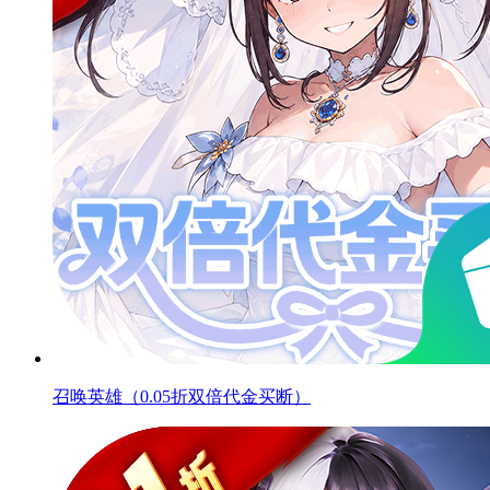
召唤英雄（0.05折双倍代金买断）