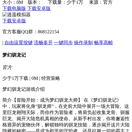
大小：0M 版本：
下载量：少于1万
来源：官方
下载电脑版
下载安卓版
下载安卓版
官方客服QQ群：868122154
|
自由设置按键
流畅多开
一键同步
操作录制
畅享高帧
梦幻驯龙记
官方
少于1万下载 | 0M | 经营策略
梦幻驯龙记游戏介绍
简介【冒险开始：成为梦幻驯龙大师】 在《梦幻驯龙记》
中，玩家将化身“驯龙师”，在史前大陆中展开一场大冒险。这
里巨龙翱翔天际，而你作为冒险者，将肩负起收集龙骨、驯服
巨龙、揭开大陆危机真相的使命。从新手村出发，你将邂逅性
格迥异的宠物伙伴，解锁独特的驯龙技能，逐步揭开这片大陆
隐藏的秘密——是成为和平的守护者，还是征服一切的霸主？