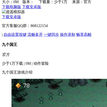
大小：0M 版本：
下载量：少于1万
来源：官方
下载电脑版
下载安卓版
下载安卓版
官方客服QQ群：868122154
|
自由设置按键
流畅多开
一键同步
操作录制
畅享高帧
九个国王
官方
少于1万下载 | 0M | 动作冒险
九个国王游戏介绍