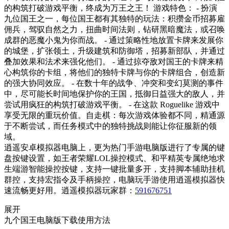
的构筑打破游戏平衡，终成为万王之王！ 游戏特色： - 扮演
九位国王之一，每位国王都有其独特的玩法：积攒金币招募雇
佣兵，驾驭自然之力，扭曲时间法则，钻研黑暗魔法，或召唤
成群的恶魔小鬼为你而战。 - 通过策略性地放置卡牌来发展你
的城堡，扩张领土，升级建筑和防御塔，招募新部队，并通过
叠加效果和法术来强化他们。 - 通过掠夺敌对国王的卡牌来精
心构筑你的卡组，将他们的独特卡牌与你的卡牌组合，创造新
的强大协同效应。 - 在数十年的战争、冲突和变幻莫测的事件
中，尽可能长时间地保护你的王国，抵御日益强大的敌人，并
尝试用疯狂的构筑打破游戏平衡。 - 在这款 Roguelike 游戏中
享受无限的重玩价值。自走棋：每次游戏体验都不同，精通源
于不断尝试，而任务模式中的独特挑战则能让你征服新的领
域。
逍遥安卓模拟器电脑上，更为热门手游电脑版进行了专属的键
盘按键设置，如王者荣耀LOL操控模式、和平精英专属绝地求
生端游智能操控按键，支持一键批量多开，支持脚本辅助挂机
群控，支持宏指令及手柄操控，电脑玩手游使用逍遥模拟器快
速流畅更好用。逍遥模拟器玩家群：
591676751
展开
九个国王电脑版下载使用方法