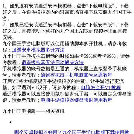
1、如果没有安装逍遥安卓模拟器，点击“下载电脑版”，下载
好之后，在逍遥模拟器内的逍遥市场直接下载安装九个国王手
游。
2、如果已经安装逍遥安卓模拟器，点击“下载安卓版”，下载
好之后，直接拖动下载好的九个国王APK到模拟器里面直接
安装。
九个国王手游电脑版可以使用辅助脚本多开挂机，请参考教
程：
逍遥安卓模拟器多开方法
九个国王手游模拟器启动的时候如果卡59%或者卡99%，请参
考教程：
逍遥模拟器无法启动解决方法
手机模拟器的账号数据是互通的，模拟器上直接登录手机账
号，请参考教程：
逍遥模拟器手机电脑账号互通教程
开启VT将大幅度提升手游模拟器的性能，让手游运行更流
畅。如果遇到VT没开，请参考教程：
电脑怎么开VT教程
逍遥模拟器可以直接使用鼠标键盘玩手游，可以自定义键盘按
键，请参考教程：
电脑手游模拟器键盘映射使用教程
九个国王电脑版——
相关资讯
哪个安卓模拟器好用？九个国王手游电脑版下载使用教