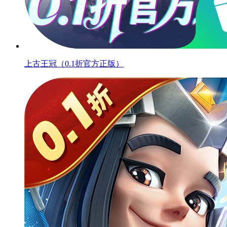
上古王冠（0.1折官方正版）