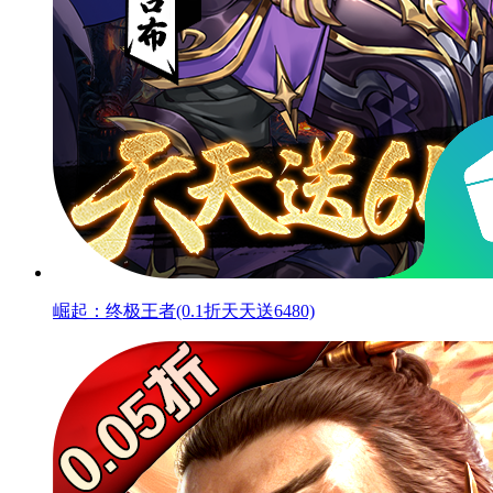
崛起：终极王者(0.1折天天送6480)