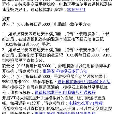
群控，支持宏指令及手柄操控，电脑玩手游使用逍遥模拟器快
速流畅更好用。逍遥模拟器玩家群：
591676751
展开
凌云记（0.05折每日送5000）电脑版下载使用方法
1、如果没有安装逍遥安卓模拟器，点击“下载电脑版”，下载
好之后，在逍遥模拟器内的逍遥市场直接下载安装凌云记
（0.05折每日送5000）手游。
2、如果已经安装逍遥安卓模拟器，点击“下载安卓版”，下载
好之后，直接拖动下载好的凌云记（0.05折每日送5000）APK
到模拟器里面直接安装。
凌云记（0.05折每日送5000）手游电脑版可以使用辅助脚本多
开挂机，请参考教程：
逍遥安卓模拟器多开方法
凌云记（0.05折每日送5000）手游模拟器启动的时候如果卡
59%或者卡99%，请参考教程：
逍遥模拟器无法启动解决方法
手机模拟器的账号数据是互通的，模拟器上直接登录手机账
号，请参考教程：
逍遥模拟器手机电脑账号互通教程
开启VT将大幅度提升手游模拟器的性能，让手游运行更流
畅。如果遇到VT没开，请参考教程：
电脑怎么开VT教程
逍遥模拟器可以直接使用鼠标键盘玩手游，可以自定义键盘按
键，请参考教程：
电脑手游模拟器键盘映射使用教程