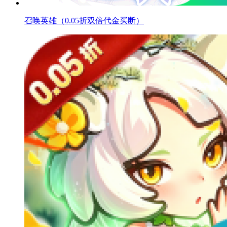
召唤英雄（0.05折双倍代金买断）