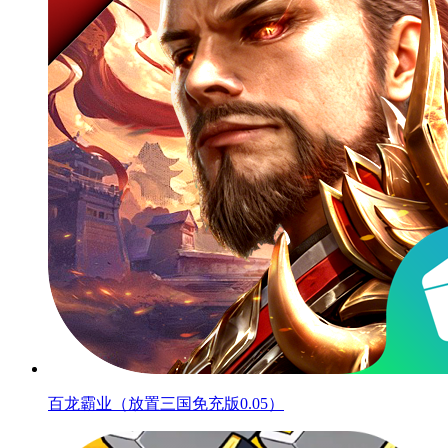
百龙霸业（放置三国免充版0.05）