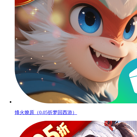
烽火燎原（0.05折梦回西游）