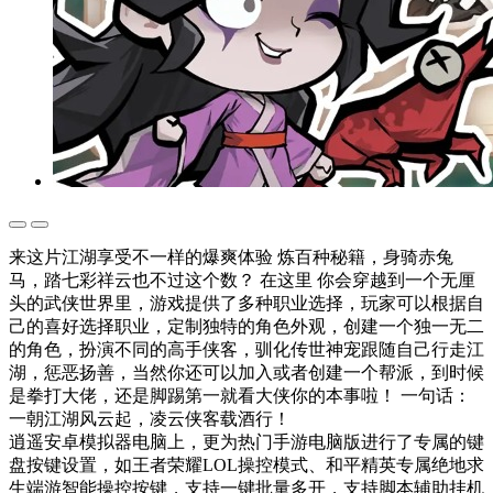
来这片江湖享受不一样的爆爽体验 炼百种秘籍，身骑赤兔
马，踏七彩祥云也不过这个数？ 在这里 你会穿越到一个无厘
头的武侠世界里，游戏提供了多种职业选择，玩家可以根据自
己的喜好选择职业，定制独特的角色外观，创建一个独一无二
的角色，扮演不同的高手侠客，驯化传世神宠跟随自己行走江
湖，惩恶扬善，当然你还可以加入或者创建一个帮派，到时候
是拳打大佬，还是脚踢第一就看大侠你的本事啦！ 一句话：
一朝江湖风云起，凌云侠客载酒行！
逍遥安卓模拟器电脑上，更为热门手游电脑版进行了专属的键
盘按键设置，如王者荣耀LOL操控模式、和平精英专属绝地求
生端游智能操控按键，支持一键批量多开，支持脚本辅助挂机