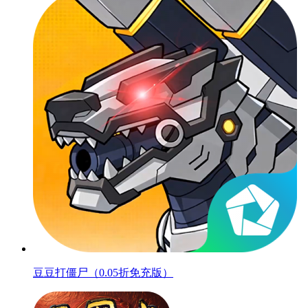
豆豆打僵尸（0.05折免充版）