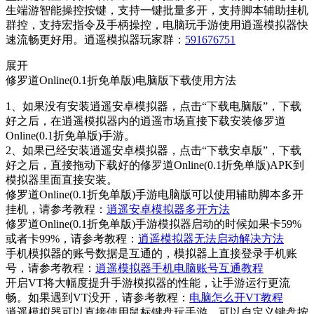
生端游智能操控按键，支持一键批量多开，支持脚本辅助挂机
群控，支持宏指令及手柄操控，电脑玩手游使用逍遥模拟器快
速流畅更好用。逍遥模拟器玩家群：
591676751
展开
修罗道Online(0.1折免单版)电脑版下载使用方法
1、如果没有安装逍遥安卓模拟器，点击“下载电脑版”，下载
好之后，在逍遥模拟器内的逍遥市场直接下载安装修罗道
Online(0.1折免单版)手游。
2、如果已经安装逍遥安卓模拟器，点击“下载安卓版”，下载
好之后，直接拖动下载好的修罗道Online(0.1折免单版)APK到
模拟器里面直接安装。
修罗道Online(0.1折免单版)手游电脑版可以使用辅助脚本多开
挂机，请参考教程：
逍遥安卓模拟器多开方法
修罗道Online(0.1折免单版)手游模拟器启动的时候如果卡59%
或者卡99%，请参考教程：
逍遥模拟器无法启动解决方法
手机模拟器的账号数据是互通的，模拟器上直接登录手机账
号，请参考教程：
逍遥模拟器手机电脑账号互通教程
开启VT将大幅度提升手游模拟器的性能，让手游运行更流
畅。如果遇到VT没开，请参考教程：
电脑怎么开VT教程
逍遥模拟器可以直接使用鼠标键盘玩手游，可以自定义键盘按