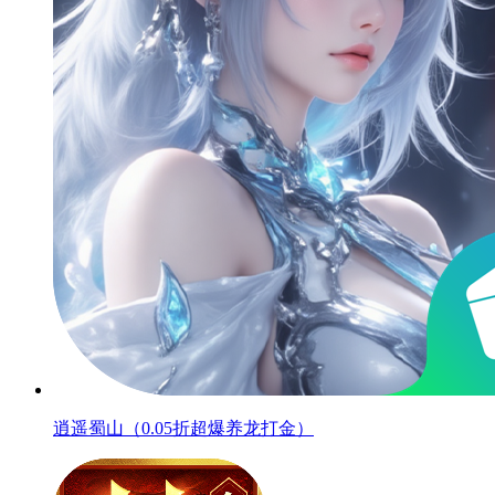
逍遥蜀山（0.05折超爆养龙打金）