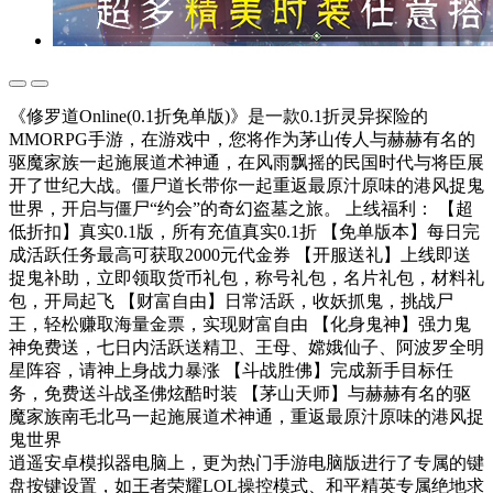
《修罗道Online(0.1折免单版)》是一款0.1折灵异探险的
MMORPG手游，在游戏中，您将作为茅山传人与赫赫有名的
驱魔家族一起施展道术神通，在风雨飘摇的民国时代与将臣展
开了世纪大战。僵尸道长带你一起重返最原汁原味的港风捉鬼
世界，开启与僵尸“约会”的奇幻盗墓之旅。 上线福利： 【超
低折扣】真实0.1版，所有充值真实0.1折 【免单版本】每日完
成活跃任务最高可获取2000元代金券 【开服送礼】上线即送
捉鬼补助，立即领取货币礼包，称号礼包，名片礼包，材料礼
包，开局起飞 【财富自由】日常活跃，收妖抓鬼，挑战尸
王，轻松赚取海量金票，实现财富自由 【化身鬼神】强力鬼
神免费送，七日内活跃送精卫、王母、嫦娥仙子、阿波罗全明
星阵容，请神上身战力暴涨 【斗战胜佛】完成新手目标任
务，免费送斗战圣佛炫酷时装 【茅山天师】与赫赫有名的驱
魔家族南毛北马一起施展道术神通，重返最原汁原味的港风捉
鬼世界
逍遥安卓模拟器电脑上，更为热门手游电脑版进行了专属的键
盘按键设置，如王者荣耀LOL操控模式、和平精英专属绝地求