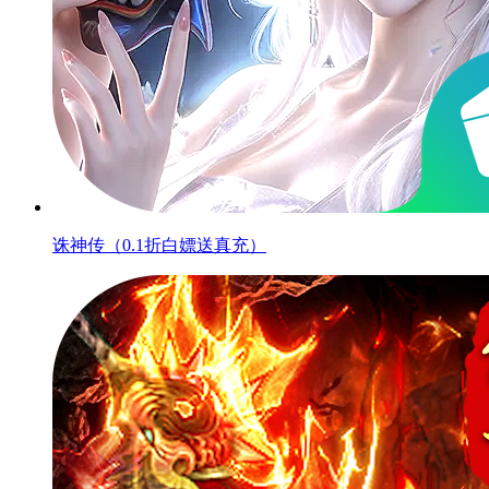
诛神传（0.1折白嫖送真充）