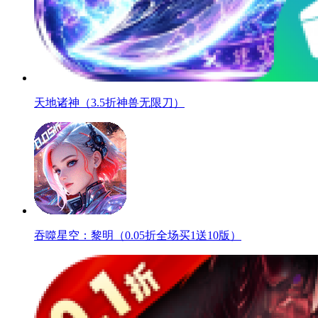
天地诸神（3.5折神兽无限刀）
吞噬星空：黎明（0.05折全场买1送10版）