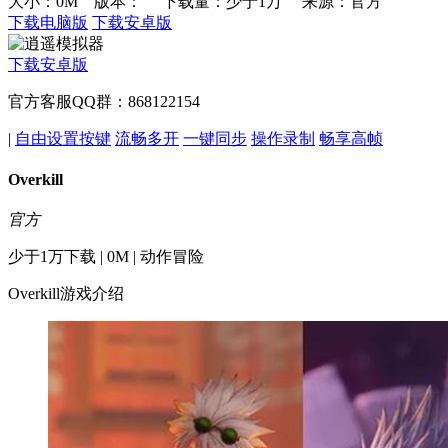
大小：0M 版本：
下载量：少于1万
来源：官方
下载电脑版
下载安卓版
下载安卓版
官方客服QQ群：868122154
|
自由设置按键
流畅多开
一键同步
操作录制
畅享高帧
Overkill
官方
少于1万下载 | 0M | 动作冒险
Overkill游戏介绍