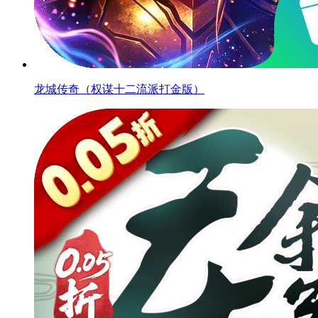
龙城传奇（权谋十二流派打金版）