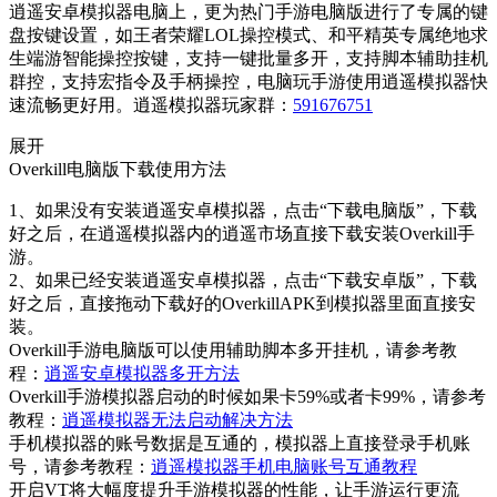
逍遥安卓模拟器电脑上，更为热门手游电脑版进行了专属的键
盘按键设置，如王者荣耀LOL操控模式、和平精英专属绝地求
生端游智能操控按键，支持一键批量多开，支持脚本辅助挂机
群控，支持宏指令及手柄操控，电脑玩手游使用逍遥模拟器快
速流畅更好用。逍遥模拟器玩家群：
591676751
展开
Overkill电脑版下载使用方法
1、如果没有安装逍遥安卓模拟器，点击“下载电脑版”，下载
好之后，在逍遥模拟器内的逍遥市场直接下载安装Overkill手
游。
2、如果已经安装逍遥安卓模拟器，点击“下载安卓版”，下载
好之后，直接拖动下载好的OverkillAPK到模拟器里面直接安
装。
Overkill手游电脑版可以使用辅助脚本多开挂机，请参考教
程：
逍遥安卓模拟器多开方法
Overkill手游模拟器启动的时候如果卡59%或者卡99%，请参考
教程：
逍遥模拟器无法启动解决方法
手机模拟器的账号数据是互通的，模拟器上直接登录手机账
号，请参考教程：
逍遥模拟器手机电脑账号互通教程
开启VT将大幅度提升手游模拟器的性能，让手游运行更流