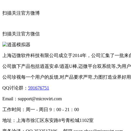
扫描关注官方微博
扫描关注官方微信
上海迈微软件科技有限公司成立于2014年，公司汇集了一批
公司旗下产品包括逍遥安卓/逍遥U棒,迈微平台双系统等,为用
公司珍视每一个用户的反馈,对产品要求严苛,力图打造业界好
QQ讨论群：
591676751
Email：
support@microvirt.com
工作时间：
周一 - 周日 9：00 - 21：00
地址：
上海市徐汇区东安路8号青松城1102室