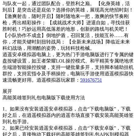
与队友一起，通过团队配合，登胜利之巅。 【化身英雄，活
到后】是突击还是庇佑？选择你的英雄，展现高光绝招时刻！
【激爽射击，随时开启】随时随地来一把，激爽的快节奏刚
枪，秀出精彩操作； 【成就战术大师】进退自如，寻找佳获
胜时机！巧妙运用高低落差的地形，创新的路线与机关吧！
【小队协作不成盒】倒地护盾，召回复活，技能互补……有
你，才能关键时刻扭转战局； 【全新未来战场】降临近未来
科幻战场，用潮酷的姿势，玩转科技枪械。
逍遥安卓模拟器电脑上，更为热门手游电脑版进行了专属的键
盘按键设置，如王者荣耀LOL操控模式、和平精英专属绝地求
生端游智能操控按键，支持一键批量多开，支持脚本辅助挂机
群控，支持宏指令及手柄操控，电脑玩手游使用逍遥模拟器快
速流畅更好用。逍遥模拟器玩家群：
591676751
展开
高能英雄签到礼包电脑版下载使用方法
1、如果没有安装逍遥安卓模拟器，点击“下载电脑版”，下载
好之后，在逍遥模拟器内的逍遥市场直接下载安装高能英雄签
到礼包手游。
2、如果已经安装逍遥安卓模拟器，点击“下载安卓版”，下载
好之后，直接拖动下载好的高能英雄签到礼包APK到模拟器