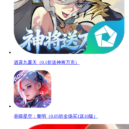
逍遥九重天（0.1折送神将万充）
吞噬星空：黎明（0.05折全场买1送10版）