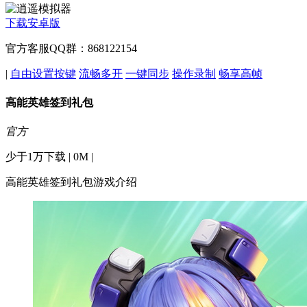
下载安卓版
官方客服QQ群：868122154
|
自由设置按键
流畅多开
一键同步
操作录制
畅享高帧
高能英雄签到礼包
官方
少于1万下载 | 0M |
高能英雄签到礼包游戏介绍