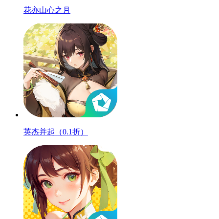
花亦山心之月
英杰并起（0.1折）