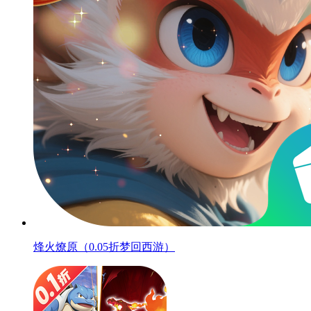
烽火燎原（0.05折梦回西游）