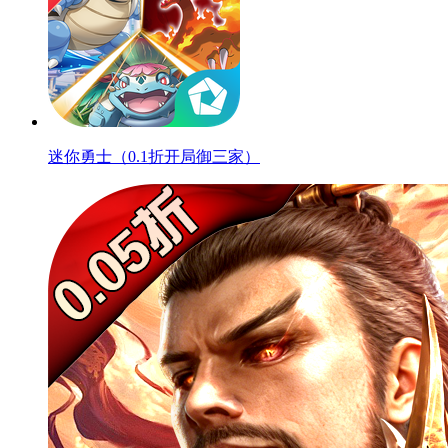
迷你勇士（0.1折开局御三家）