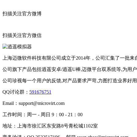
扫描关注官方微博
扫描关注官方微信
上海迈微软件科技有限公司成立于2014年，公司汇集了一批
公司旗下产品包括逍遥安卓/逍遥U棒,迈微平台双系统等,为用
公司珍视每一个用户的反馈,对产品要求严苛,力图打造业界好
QQ讨论群：
591676751
Email：
support@microvirt.com
工作时间：
周一 - 周日 9：00 - 21：00
地址：
上海市徐汇区东安路8号青松城1102室