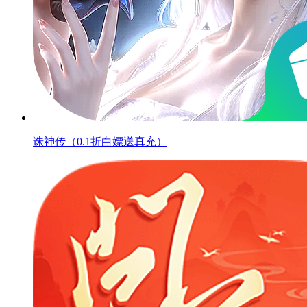
诛神传（0.1折白嫖送真充）