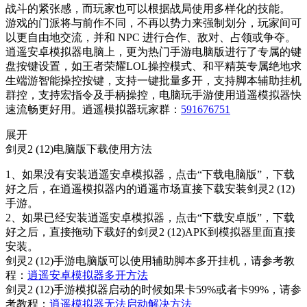
战斗的紧张感，而玩家也可以根据战局使用多样化的技能。
游戏的门派将与前作不同，不再以势力来强制划分，玩家间可
以更自由地交流，并和 NPC 进行合作、敌对、占领或争夺。
逍遥安卓模拟器电脑上，更为热门手游电脑版进行了专属的键
盘按键设置，如王者荣耀LOL操控模式、和平精英专属绝地求
生端游智能操控按键，支持一键批量多开，支持脚本辅助挂机
群控，支持宏指令及手柄操控，电脑玩手游使用逍遥模拟器快
速流畅更好用。逍遥模拟器玩家群：
591676751
展开
剑灵2 (12)电脑版下载使用方法
1、如果没有安装逍遥安卓模拟器，点击“下载电脑版”，下载
好之后，在逍遥模拟器内的逍遥市场直接下载安装剑灵2 (12)
手游。
2、如果已经安装逍遥安卓模拟器，点击“下载安卓版”，下载
好之后，直接拖动下载好的剑灵2 (12)APK到模拟器里面直接
安装。
剑灵2 (12)手游电脑版可以使用辅助脚本多开挂机，请参考教
程：
逍遥安卓模拟器多开方法
剑灵2 (12)手游模拟器启动的时候如果卡59%或者卡99%，请参
考教程：
逍遥模拟器无法启动解决方法