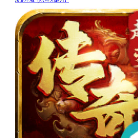
屠龙圣域（皓游无限刀）