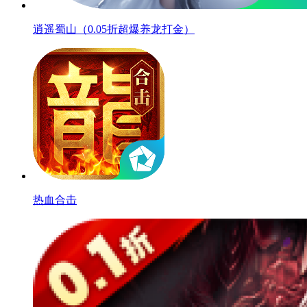
逍遥蜀山（0.05折超爆养龙打金）
热血合击