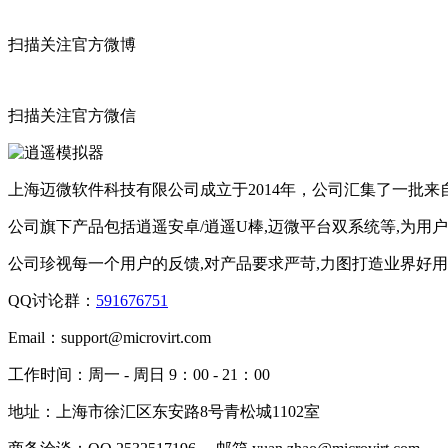
扫描关注官方微博
扫描关注官方微信
上海迈微软件科技有限公司成立于2014年，公司汇集了一批
公司旗下产品包括逍遥安卓/逍遥U棒,迈微平台双系统等,为用
公司珍视每一个用户的反馈,对产品要求严苛,力图打造业界好
QQ讨论群：
591676751
Email：
support@microvirt.com
工作时间：
周一 - 周日 9：00 - 21：00
地址：
上海市徐汇区东安路8号青松城1102室