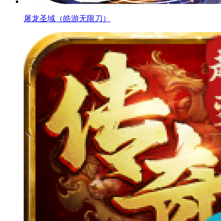
屠龙圣域（皓游无限刀）