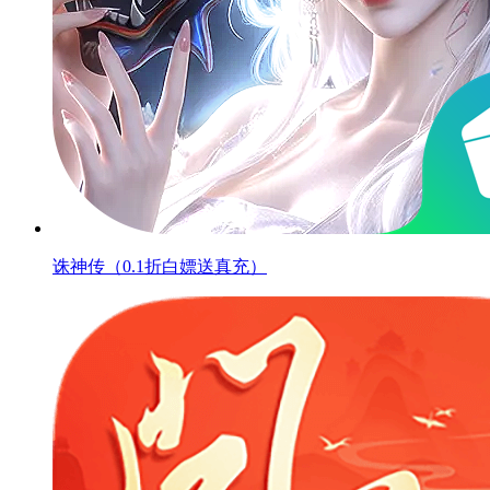
诛神传（0.1折白嫖送真充）