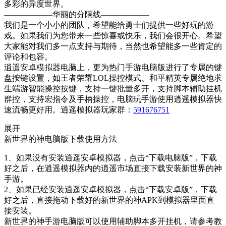
多彩的异度世界。
——————华丽的分隔线——————
我们是一个小小的团队，希望能给勇士们提供一些好玩的游
戏。如果我们为您带来一些惊喜或快乐，我们会很开心。希望
大家能对我们多一点支持与期待，当然也希望能多一些肯定的
评论和包容。
逍遥安卓模拟器电脑上，更为热门手游电脑版进行了专属的键
盘按键设置，如王者荣耀LOL操控模式、和平精英专属绝地求
生端游智能操控按键，支持一键批量多开，支持脚本辅助挂机
群控，支持宏指令及手柄操控，电脑玩手游使用逍遥模拟器快
速流畅更好用。逍遥模拟器玩家群：
591676751
展开
新世界的神电脑版下载使用方法
1、如果没有安装逍遥安卓模拟器，点击“下载电脑版”，下载
好之后，在逍遥模拟器内的逍遥市场直接下载安装新世界的神
手游。
2、如果已经安装逍遥安卓模拟器，点击“下载安卓版”，下载
好之后，直接拖动下载好的新世界的神APK到模拟器里面直
接安装。
新世界的神手游电脑版可以使用辅助脚本多开挂机，请参考教