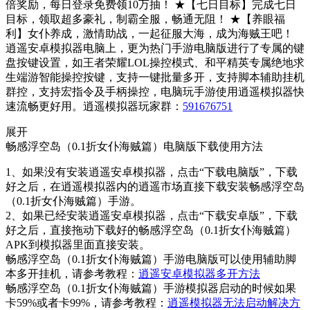
倍奖励，每日登录免费领10万抽！ ★【七日目标】完成七日
目标，领取超多豪礼，制霸全服，畅通无阻！ ★【养眼福
利】女仆养成，激情助战，一起征服大海，成为海贼王吧！
逍遥安卓模拟器电脑上，更为热门手游电脑版进行了专属的键
盘按键设置，如王者荣耀LOL操控模式、和平精英专属绝地求
生端游智能操控按键，支持一键批量多开，支持脚本辅助挂机
群控，支持宏指令及手柄操控，电脑玩手游使用逍遥模拟器快
速流畅更好用。逍遥模拟器玩家群：
591676751
展开
畅感浮空岛（0.1折女仆海贼篇）电脑版下载使用方法
1、如果没有安装逍遥安卓模拟器，点击“下载电脑版”，下载
好之后，在逍遥模拟器内的逍遥市场直接下载安装畅感浮空岛
（0.1折女仆海贼篇）手游。
2、如果已经安装逍遥安卓模拟器，点击“下载安卓版”，下载
好之后，直接拖动下载好的畅感浮空岛（0.1折女仆海贼篇）
APK到模拟器里面直接安装。
畅感浮空岛（0.1折女仆海贼篇）手游电脑版可以使用辅助脚
本多开挂机，请参考教程：
逍遥安卓模拟器多开方法
畅感浮空岛（0.1折女仆海贼篇）手游模拟器启动的时候如果
卡59%或者卡99%，请参考教程：
逍遥模拟器无法启动解决方