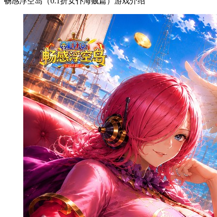
畅感浮空岛（0.1折女仆海贼篇）游戏介绍