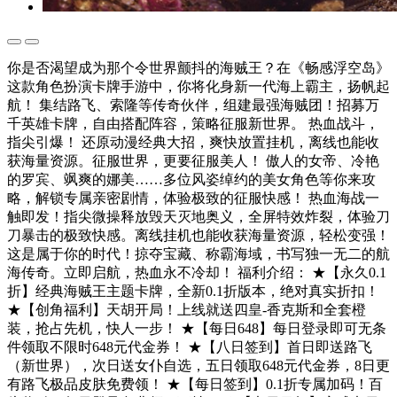
你是否渴望成为那个令世界颤抖的海贼王？在《畅感浮空岛》
这款角色扮演卡牌手游中，你将化身新一代海上霸主，扬帆起
航！ 集结路飞、索隆等传奇伙伴，组建最强海贼团！招募万
千英雄卡牌，自由搭配阵容，策略征服新世界。 热血战斗，
指尖引爆！​ 还原动漫经典大招，爽快放置挂机，离线也能收
获海量资源。征服世界，更要征服美人！​ 傲人的女帝、冷艳
的罗宾、飒爽的娜美……多位风姿绰约的美女角色等你来攻
略，解锁专属亲密剧情，体验极致的征服快感！ 热血海战一
触即发！指尖微操释放毁天灭地奥义，全屏特效炸裂，体验刀
刀暴击的极致快感。离线挂机也能收获海量资源，轻松变强！
这是属于你的时代！掠夺宝藏、称霸海域，书写独一无二的航
海传奇。立即启航，热血永不冷却！ 福利介绍： ★【永久0.1
折】经典海贼王主题卡牌，全新0.1折版本，绝对真实折扣！
★【创角福利】天胡开局！上线就送四皇-香克斯和全套橙
装，抢占先机，快人一步！ ★【每日648】每日登录即可无条
件领取不限时648元代金券！ ★【八日签到】首日即送路飞
（新世界），次日送女仆自选，五日领取648元代金券，8日更
有路飞极品皮肤免费领！ ★【每日签到】0.1折专属加码！百