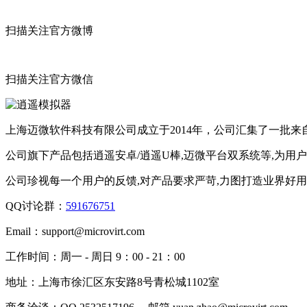
扫描关注官方微博
扫描关注官方微信
上海迈微软件科技有限公司成立于2014年，公司汇集了一批
公司旗下产品包括逍遥安卓/逍遥U棒,迈微平台双系统等,为用
公司珍视每一个用户的反馈,对产品要求严苛,力图打造业界好
QQ讨论群：
591676751
Email：
support@microvirt.com
工作时间：
周一 - 周日 9：00 - 21：00
地址：
上海市徐汇区东安路8号青松城1102室