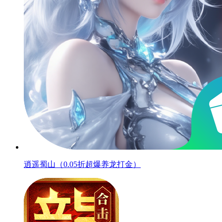
逍遥蜀山（0.05折超爆养龙打金）