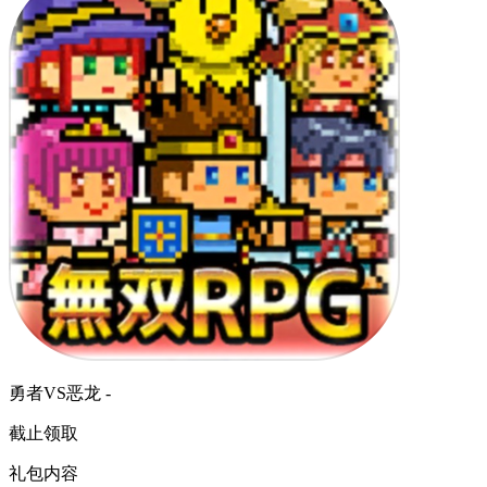
勇者VS恶龙 -
截止领取
礼包内容