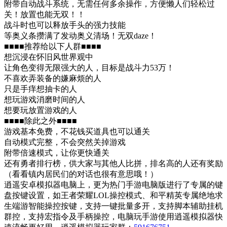
附带自动战斗系统，无需任何多余操作，方便懒人们轻松过
关！放置也能无双！！
战斗时也可以释放手头的强力技能
等奥义条攒满了发动奥义清场！无双daze！
■■■■推荐给以下人群■■■■
想沉浸在怀旧风世界观中
让角色变得无限强大的人，目标是战斗力53万！
不喜欢弄装备的嫌麻烦的人
只是手痒想抽卡的人
想玩游戏消磨时间的人
想要玩放置游戏的人
■■■■除此之外■■■■
游戏基本免费，不花钱买道具也可以通关
自动模式完整，不会突然关掉游戏
附带倍速模式，让你更快通关
还有勇者排行榜，供大家与其他人比拼，排名高的人还有奖励
（看看镇内居民们的对话也很有意思哦！）
逍遥安卓模拟器电脑上，更为热门手游电脑版进行了专属的键
盘按键设置，如王者荣耀LOL操控模式、和平精英专属绝地求
生端游智能操控按键，支持一键批量多开，支持脚本辅助挂机
群控，支持宏指令及手柄操控，电脑玩手游使用逍遥模拟器快