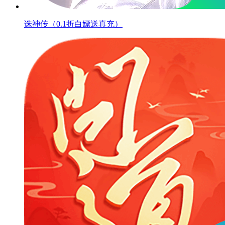
诛神传（0.1折白嫖送真充）