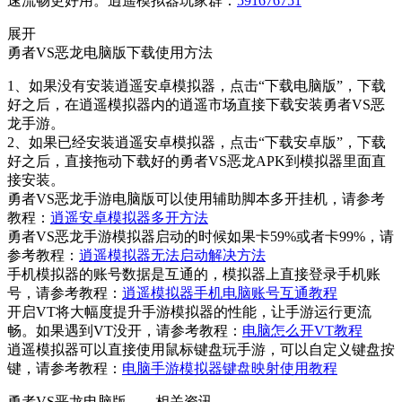
速流畅更好用。逍遥模拟器玩家群：
591676751
展开
勇者VS恶龙电脑版下载使用方法
1、如果没有安装逍遥安卓模拟器，点击“下载电脑版”，下载
好之后，在逍遥模拟器内的逍遥市场直接下载安装勇者VS恶
龙手游。
2、如果已经安装逍遥安卓模拟器，点击“下载安卓版”，下载
好之后，直接拖动下载好的勇者VS恶龙APK到模拟器里面直
接安装。
勇者VS恶龙手游电脑版可以使用辅助脚本多开挂机，请参考
教程：
逍遥安卓模拟器多开方法
勇者VS恶龙手游模拟器启动的时候如果卡59%或者卡99%，请
参考教程：
逍遥模拟器无法启动解决方法
手机模拟器的账号数据是互通的，模拟器上直接登录手机账
号，请参考教程：
逍遥模拟器手机电脑账号互通教程
开启VT将大幅度提升手游模拟器的性能，让手游运行更流
畅。如果遇到VT没开，请参考教程：
电脑怎么开VT教程
逍遥模拟器可以直接使用鼠标键盘玩手游，可以自定义键盘按
键，请参考教程：
电脑手游模拟器键盘映射使用教程
勇者VS恶龙电脑版——
相关资讯