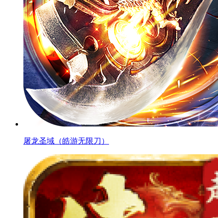
屠龙圣域（皓游无限刀）